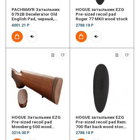
PACHMAYR Затыльник
HOGUE затыльник EZG
D752B Decelerator Old
Pre-sized recoil pad
English Pad, черный,
Ruger 77 MKII wood stock
толщина 2см (0.8")
4001.21 Р
2788.18 Р
HOGUE Затыльник EZG
HOGUE затыльник EZG
Pre-sized recoil pad
Pre-sized recoil pad Rem.
Mossberg 500 wood
700 flat back wood stock,
Stock, деревянный
деревянный приклад
3216.00 Р
2788.18 Р
приклад