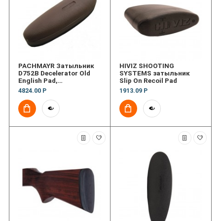
PACHMAYR Затыльник
HIVIZ SHOOTING
D752B Decelerator Old
SYSTEMS затыльник
English Pad,
Slip On Recoil Pad
Коричневый, толщина
4824.00 Р
1913.09 Р
2см (0.8")