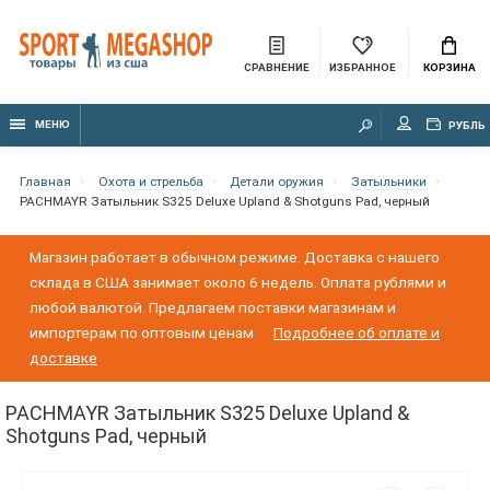
СРАВНЕНИЕ
ИЗБРАННОЕ
КОРЗИНА
МЕНЮ
РУБЛЬ
Главная
Охота и стрельба
Детали оружия
Затыльники
PACHMAYR Затыльник S325 Deluxe Upland & Shotguns Pad, черный
Магазин работает в обычном режиме. Доставка с нашего
склада в США занимает около 6 недель. Оплата рублями и
любой валютой. Предлагаем поставки магазинам и
импортерам по оптовым ценам
Подробнее об оплате и
доставке
PACHMAYR Затыльник S325 Deluxe Upland &
Shotguns Pad, черный