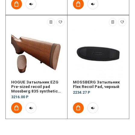
HOGUE Затыльник EZG
MOSSBERG Затыльник
Pre-sized recoil pad
Flex Recoil Pad, черный
Mossberg 835 synthetic
2234.27 Р
Stk, синтетический
3216.00 Р
приклад