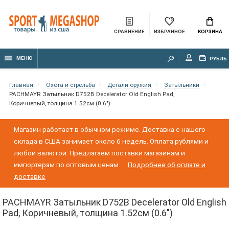
СРАВНЕНИЕ
ИЗБРАННОЕ
КОРЗИНА
МЕНЮ
РУБЛЬ
Главная
Охота и стрельба
Детали оружия
Затыльники
PACHMAYR Затыльник D752B Decelerator Old English Pad,
Коричневый, толщина 1.52см (0.6")
Магазин работает в обычном режиме. Доставка с нашего
склада в США занимает около 6 недель. Оплата рублями и
любой валютой. Предлагаем поставки магазинам и
импортерам по оптовым ценам
Подробнее об оплате и
доставке
PACHMAYR Затыльник D752B Decelerator Old English
Pad, Коричневый, толщина 1.52см (0.6")