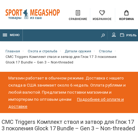
СРАВНЕНИЕ
ИЗБРАННОЕ
КОРЗИНА
МЕНЮ
РУБЛЬ
Главная
Охота и стрельба
Детали оружия
Стволы
CMC Triggers Комплект ствол и затвор для Глок 17 3 поколения
Glock 17 Bundle – Gen 3 – Non-threaded
Магазин работает в обычном режиме. Доставка с нашего
склада в США занимает около 6 недель. Оплата рублями и
любой валютой. Предлагаем поставки магазинам и
импортерам по оптовым ценам
Подробнее об оплате и
доставке
CMC Triggers Комплект ствол и затвор для Глок 17
3 поколения Glock 17 Bundle – Gen 3 – Non-threaded