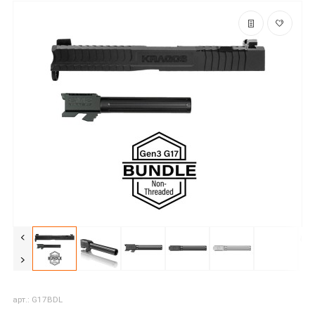
арт.: G17BDL