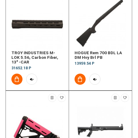
TROY INDUSTRIES M-
HOGUE Rem 700 BDL LA
LOK 5.56, Carbon Fiber,
DM Hvy Brl PB
13" -CAR
13959.54 Р
31652.18 Р