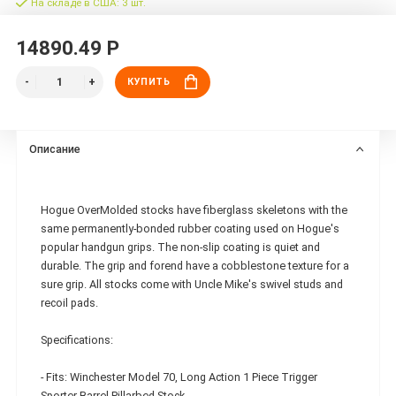
На складе в США: 3 шт.
14890.49 Р
КУПИТЬ
Описание
Hogue OverMolded stocks have fiberglass skeletons with the
same permanently-bonded rubber coating used on Hogue's
popular handgun grips. The non-slip coating is quiet and
durable. The grip and forend have a cobblestone texture for a
sure grip. All stocks come with Uncle Mike's swivel studs and
recoil pads.
Specifications:
- Fits: Winchester Model 70, Long Action 1 Piece Trigger
Sporter Barrel Pillarbed Stock