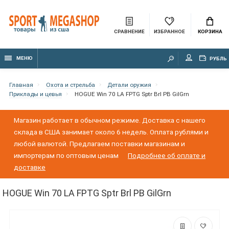
СРАВНЕНИЕ
ИЗБРАННОЕ
КОРЗИНА
МЕНЮ
РУБЛЬ
Главная
Охота и стрельба
Детали оружия
Приклады и цевья
HOGUE Win 70 LA FPTG Sptr Brl PB GilGrn
Магазин работает в обычном режиме. Доставка с нашего
склада в США занимает около 6 недель. Оплата рублями и
любой валютой. Предлагаем поставки магазинам и
импортерам по оптовым ценам
Подробнее об оплате и
доставке
HOGUE Win 70 LA FPTG Sptr Brl PB GilGrn