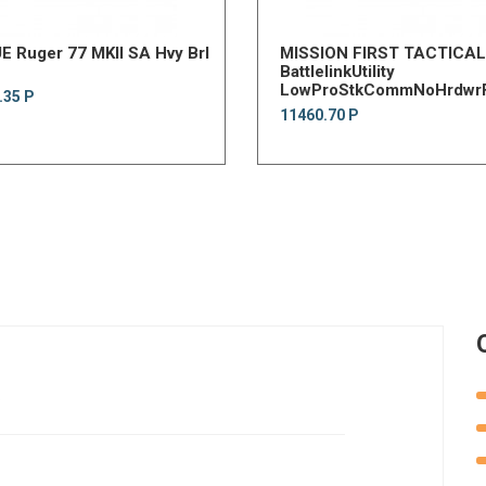
 Ruger 77 MKII SA Hvy Brl
MISSION FIRST TACTICAL
BattlelinkUtility
LowProStkCommNoHrdwr
.35 Р
11460.70 Р
.