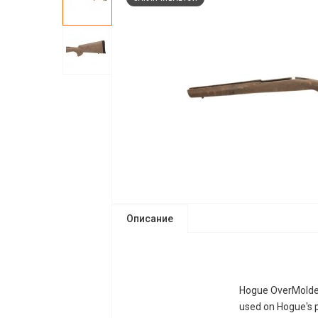
Описание
Hogue OverMolded
used on Hogue's p