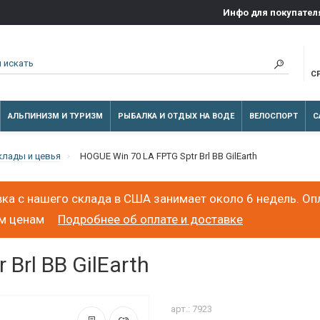
Инфо для покупател
С
АЛЬПИНИЗМ И ТУРИЗМ
РЫБАЛКА И ОТДЫХ НА ВОДЕ
ВЕЛОСПОРТ
С
клады и цевья
HOGUE Win 70 LA FPTG Sptr Brl BB GilEarth
ка с нашего склада в США занимает около 6 недель. Оп
ым ценам
Подробнее об оплате и доставке
Brl BB GilEarth
арт.: 7923