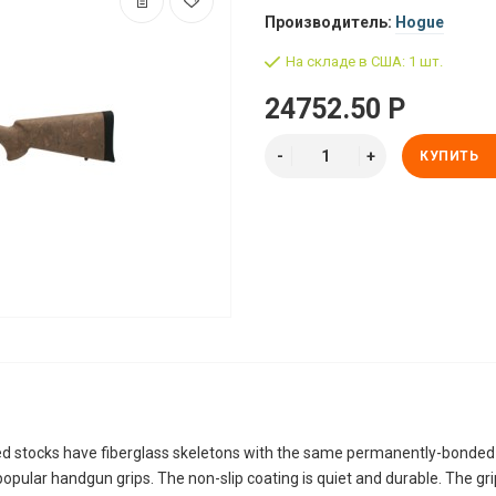
Производитель:
Hogue
На складе в США: 1 шт.
24752.50 Р
КУПИТЬ
 stocks have fiberglass skeletons with the same permanently-bonded 
opular handgun grips. The non-slip coating is quiet and durable. The gr