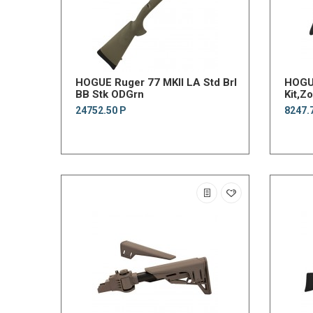
HOGUE Ruger 77 MKII LA Std Brl
HOGU
BB Stk ODGrn
Kit,Z
24752.50 Р
8247.