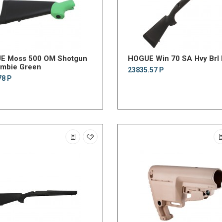
E Moss 500 OM Shotgun
HOGUE Win 70 SA Hvy Brl
ombie Green
23835.57 Р
78 Р