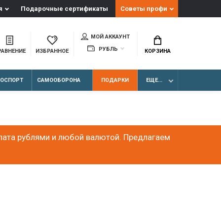
я
Подарочные сертификаты
Советы профи
МОЙ АККАУНТ
РУБЛЬ
РАВНЕНИЕ
ИЗБРАННОЕ
КОРЗИНА
ЛОСПОРТ
САМООБОРОНА
ПОДАРКИ
ЕЩЕ...
лата рублями и любой валютой. Предлагаем