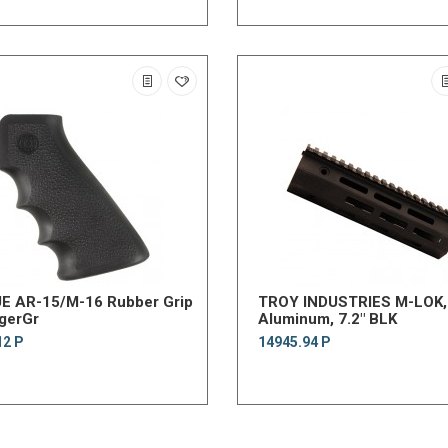
E AR-15/M-16 Rubber Grip
TROY INDUSTRIES M-LOK, 
gerGr
Aluminum, 7.2" BLK
12 Р
14945.94 Р