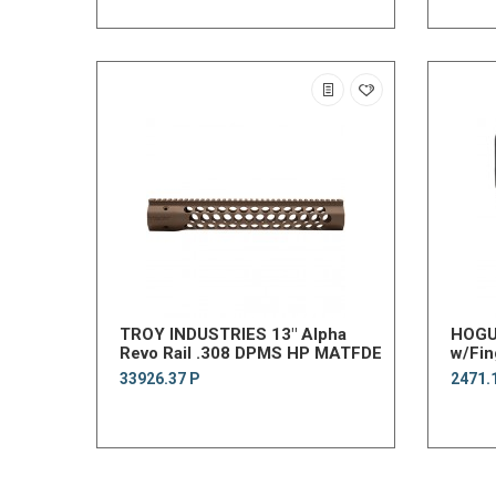
TROY INDUSTRIES 13" Alpha
HOGU
Revo Rail .308 DPMS HP MATFDE
w/Fin
33926.37 Р
2471.