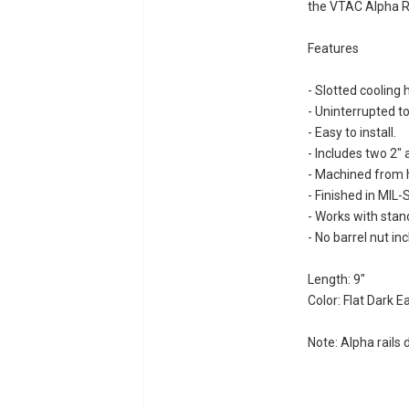
the VTAC Alpha Ra
Features
- Slotted cooling
- Uninterrupted t
- Easy to install.
- Includes two 2"
- Machined from 
- Finished in MIL
- Works with sta
- No barrel nut in
Length: 9"
Color: Flat Dark E
Note: Alpha rails