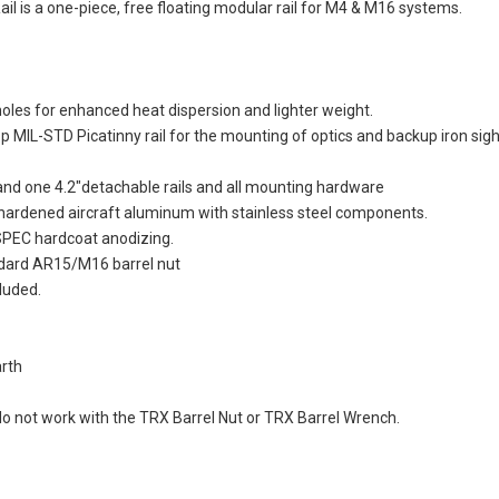
il is a one-piece, free floating modular rail for M4 & M16 systems.
 holes for enhanced heat dispersion and lighter weight.
op MIL-STD Picatinny rail for the mounting of optics and backup iron sigh
 and one 4.2"detachable rails and all mounting hardware
hardened aircraft aluminum with stainless steel components.
-SPEC hardcoat anodizing.
ndard AR15/M16 barrel nut
cluded.
arth
 do not work with the TRX Barrel Nut or TRX Barrel Wrench.