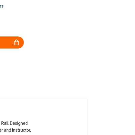
es
 Rail. Designed
r and instructor,