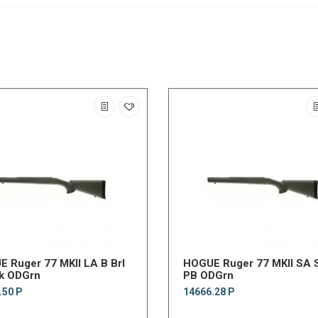
 Ruger 77 MKII LA B Brl
HOGUE Ruger 77 MKII SA S
k ODGrn
PB ODGrn
.50 Р
14666.28 Р