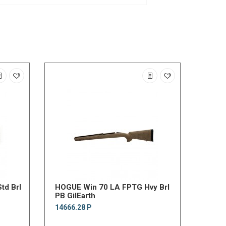
td Brl
HOGUE Win 70 LA FPTG Hvy Brl
PB GilEarth
14666.28 Р