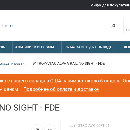
Инфо для покупател
С
УВЬ
АЛЬПИНИЗМ И ТУРИЗМ
РЫБАЛКА И ОТДЫХ НА ВОДЕ
ВЕ
клады и цевья
9" TROY/VTAC ALPHA RAIL NO SIGHT - FDE
ка с нашего склада в США занимает около 6 недель. Оп
ым ценам
Подробнее об оплате и доставке
NO SIGHT - FDE
арт.: STRX-AVK-90FT-01