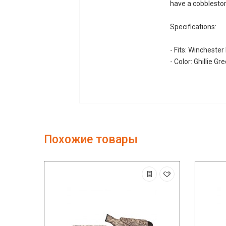
have a cobblestone
Specifications:
- Fits: Wincheste
- Color: Ghillie Gr
Похожие товары