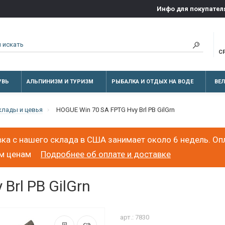
Инфо для покупател
С
УВЬ
АЛЬПИНИЗМ И ТУРИЗМ
РЫБАЛКА И ОТДЫХ НА ВОДЕ
ВЕ
клады и цевья
HOGUE Win 70 SA FPTG Hvy Brl PB GilGrn
ка с нашего склада в США занимает около 6 недель. Оп
ым ценам
Подробнее об оплате и доставке
Brl PB GilGrn
арт.: 7830