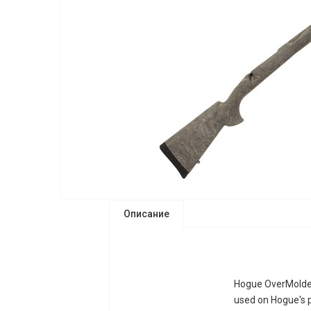
Описание
Hogue OverMolded
used on Hogue's p