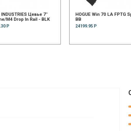
 INDUSTRIES Цевье 7"
HOGUE Win 70 LA FPTG Sp
ne/M4 Drop In Rail - BLK
BB
.30 Р
24199.95 Р
.