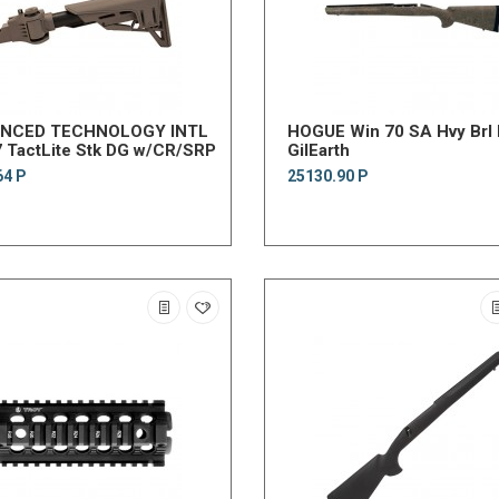
NCED TECHNOLOGY INTL
HOGUE Win 70 SA Hvy Brl
 TactLite Stk DG w/CR/SRP
GilEarth
64 Р
25130.90 Р