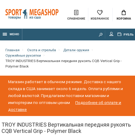
СРАВНЕНИЕ
ИЗБРАННОЕ
КОРЗИНА
МЕНЮ
РУБЛЬ
Главная
Охота и стрельба
Детали оружия
Оружейные рукоятки
TROY INDUSTRIES Вертикальная передняя рукоять CQB Vertical Grip -
Polymer Black
Магазин работает в обычном режиме. Доставка с нашего
склада в США занимает около 6 недель. Оплата рублями и
любой валютой. Предлагаем поставки магазинам и
импортерам по оптовым ценам
Подробнее об оплате и
доставке
TROY INDUSTRIES Вертикальная передняя рукоять
CQB Vertical Grip - Polymer Black