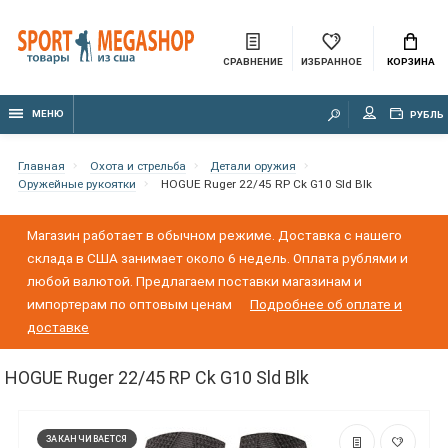
СРАВНЕНИЕ
ИЗБРАННОЕ
КОРЗИНА
МЕНЮ
РУБЛЬ
Главная
Охота и стрельба
Детали оружия
Оружейные рукоятки
HOGUE Ruger 22/45 RP Ck G10 Sld Blk
Магазин работает в обычном режиме. Доставка с нашего
склада в США занимает около 6 недель. Оплата рублями и
любой валютой. Предлагаем поставки магазинам и
импортерам по оптовым ценам
Подробнее об оплате и
доставке
HOGUE Ruger 22/45 RP Ck G10 Sld Blk
ЗАКАНЧИВАЕТСЯ