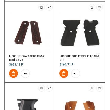
HOGUE Govt G10 GMa
HOGUE SIG P239 G10 Sld
Red Lava
Blk
3663.13 Р
9164.71 Р