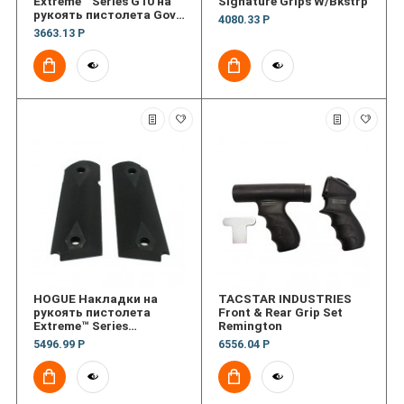
Extreme™ Series G10 на
Signature Grips W/Bkstrp
рукоять пистолета Govt
4080.33 Р
3/16 Thin
3663.13 Р
HOGUE Накладки на
TACSTAR INDUSTRIES
рукоять пистолета
Front & Rear Grip Set
Extreme™ Series
Remington
Aluminum (текстура)
5496.99 Р
6556.04 Р