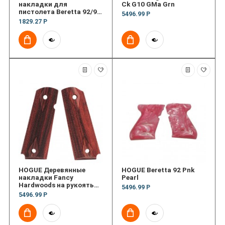
накладки для
Ck G10 GMa Grn
пистолета Beretta 92/96
5496.99 Р
series Ny Grip Pan
1829.27 Р
HOGUE Деревянные
HOGUE Beretta 92 Pnk
накладки Fancy
Pearl
Hardwoods на рукоять
5496.99 Р
пистолета 1911
5496.99 Р
Government Ck
(текстура)