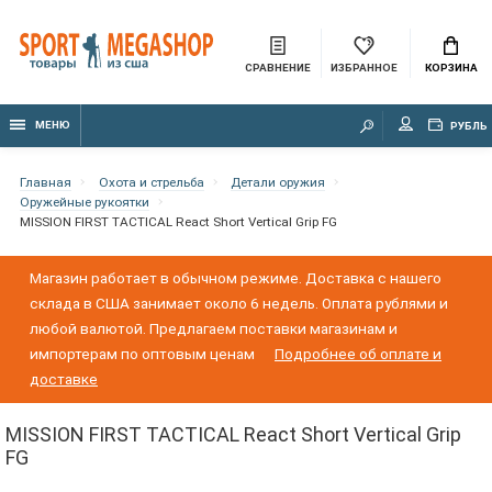
СРАВНЕНИЕ
ИЗБРАННОЕ
КОРЗИНА
МЕНЮ
РУБЛЬ
Главная
Охота и стрельба
Детали оружия
Оружейные рукоятки
MISSION FIRST TACTICAL React Short Vertical Grip FG
Магазин работает в обычном режиме. Доставка с нашего
склада в США занимает около 6 недель. Оплата рублями и
любой валютой. Предлагаем поставки магазинам и
импортерам по оптовым ценам
Подробнее об оплате и
доставке
MISSION FIRST TACTICAL React Short Vertical Grip
FG