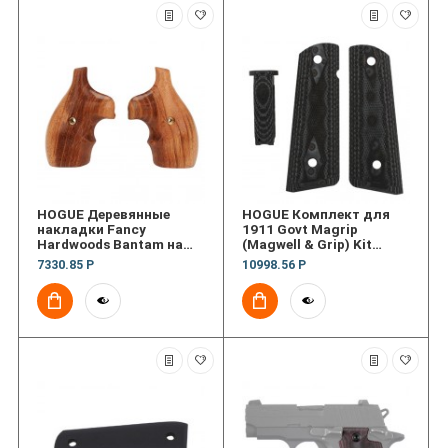
HOGUE Деревянные
HOGUE Комплект для
накладки Fancy
1911 Govt Magrip
Hardwoods Bantam на
(Magwell & Grip) Kit
рукоять револьвера
(текстура)
7330.85 Р
10998.56 Р
S&W J Frame, Round Butt