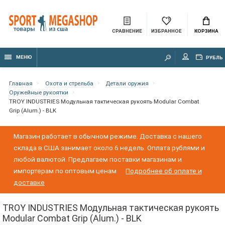
СРАВНЕНИЕ
ИЗБРАННОЕ
КОРЗИНА
МЕНЮ
РУБЛЬ
Главная
Охота и стрельба
Детали оружия
Оружейные рукоятки
TROY INDUSTRIES Модульная тактическая рукоять Modular Combat
Grip (Alum.) - BLK
Магазин работает в обычном режиме. Доставка с нашего
склада в США занимает около 6 недель. Оплата рублями и
любой валютой. Предлагаем поставки магазинам и
импортерам по оптовым ценам
Подробнее об оплате и
доставке
TROY INDUSTRIES Модульная тактическая рукоять
Modular Combat Grip (Alum.) - BLK