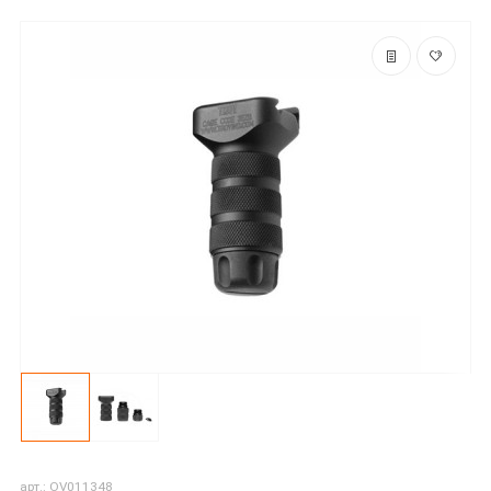
арт.: OV011348