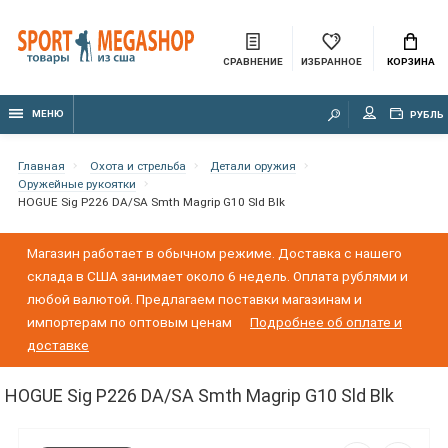
СРАВНЕНИЕ
ИЗБРАННОЕ
КОРЗИНА
МЕНЮ
РУБЛЬ
Главная
Охота и стрельба
Детали оружия
Оружейные рукоятки
HOGUE Sig P226 DA/SA Smth Magrip G10 Sld Blk
Магазин работает в обычном режиме. Доставка с нашего
склада в США занимает около 6 недель. Оплата рублями и
любой валютой. Предлагаем поставки магазинам и
импортерам по оптовым ценам
Подробнее об оплате и
доставке
HOGUE Sig P226 DA/SA Smth Magrip G10 Sld Blk