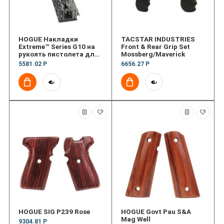
HOGUE Накладки
TACSTAR INDUSTRIES
Extreme™ Series G10 на
Front & Rear Grip Set
рукоять пистолета для
Mossberg/Maverick
1911 Govt (текстура
5581.02 Р
6656.27 Р
Chain)
HOGUE SIG P239 Rose
HOGUE Govt Pau S&A
Mag Well
9304.81 Р