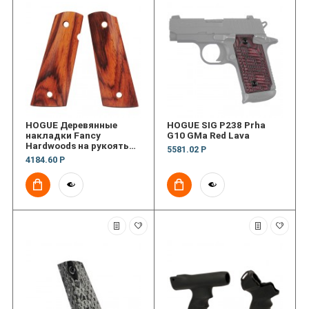
HOGUE Деревянные
HOGUE SIG P238 Prha
накладки Fancy
G10 GMa Red Lava
Hardwoods на рукоять
5581.02 Р
пистолета 1911
4184.60 Р
Government/Officers S&A
Mag Well