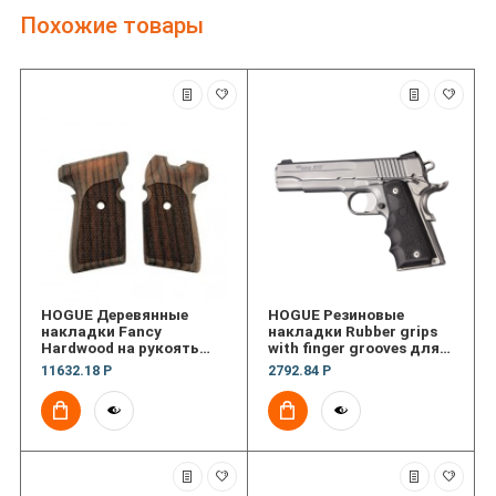
Похожие товары
HOGUE Деревянные
HOGUE Резиновые
накладки Fancy
накладки Rubber grips
Hardwood на рукоять
with finger grooves для
пистолета Sig Sauer
пистолета 1911
11632.18 Р
2792.84 Р
P239 текстура
Government model