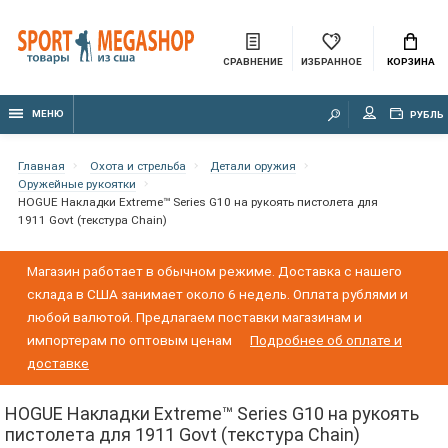
СРАВНЕНИЕ
ИЗБРАННОЕ
КОРЗИНА
МЕНЮ
РУБЛЬ
Главная
Охота и стрельба
Детали оружия
Оружейные рукоятки
HOGUE Накладки Extreme™ Series G10 на рукоять пистолета для
1911 Govt (текстура Chain)
Магазин работает в обычном режиме. Доставка с нашего
склада в США занимает около 6 недель. Оплата рублями и
любой валютой. Предлагаем поставки магазинам и
импортерам по оптовым ценам
Подробнее об оплате и
доставке
HOGUE Накладки Extreme™ Series G10 на рукоять
пистолета для 1911 Govt (текстура Chain)