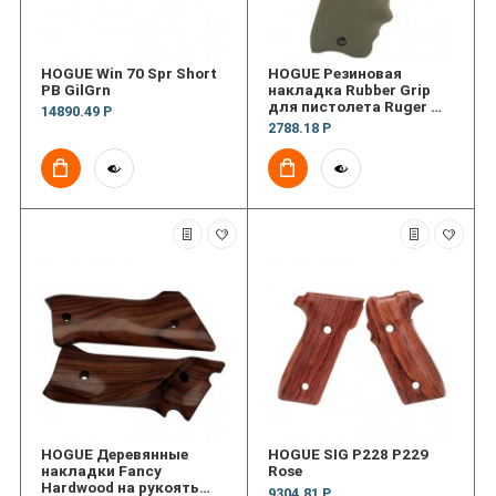
HOGUE Win 70 Spr Short
HOGUE Резиновая
PB GilGrn
накладка Rubber Grip
для пистолета Ruger MK
14890.49 Р
II MK III w/FG OD Grn
2788.18 Р
HOGUE Деревянные
HOGUE SIG P228 P229
накладки Fancy
Rose
Hardwood на рукоять
9304.81 Р