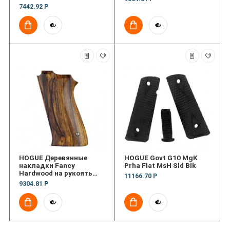
пистолета Ruger MK II
7442.92 Р
Pau RHTR
HOGUE Деревянные
HOGUE Govt G10 MgK
накладки Fancy
Prha Flat MsH Sld Blk
Hardwood на рукоять
11166.70 Р
пистолета S&W
9304.81 Р
5900/1006/4506