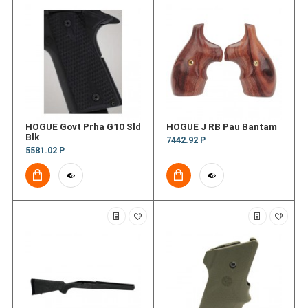
HOGUE Govt Prha G10 Sld
HOGUE J RB Pau Bantam
Blk
7442.92 Р
5581.02 Р