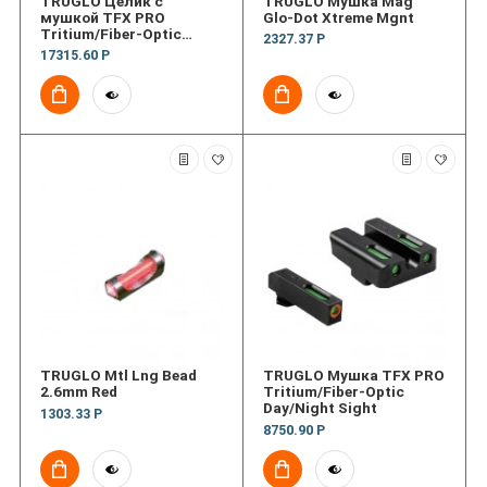
TRUGLO Целик с
TRUGLO Мушка Mag
мушкой TFX PRO
Glo-Dot Xtreme Mgnt
Tritium/Fiber-Optic
2327.37 Р
Day/Night Sight
17315.60 Р
TRUGLO Mtl Lng Bead
TRUGLO Мушка TFX PRO
2.6mm Red
Tritium/Fiber-Optic
Day/Night Sight
1303.33 Р
8750.90 Р