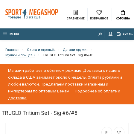
СРАВНЕНИЕ
ИЗБРАННОЕ
КОРЗИНА
МЕНЮ
РУБЛЬ
Главная
Охота и стрельба
Детали оружия
Мушки и прицелы
TRUGLO Tritium Set - Sig #6/#8
Магазин работает в обычном режиме. Доставка с нашего
склада в США занимает около 6 недель. Оплата рублями и
любой валютой. Предлагаем поставки магазинам и
импортерам по оптовым ценам
Подробнее об оплате и
доставке
TRUGLO Tritium Set - Sig #6/#8