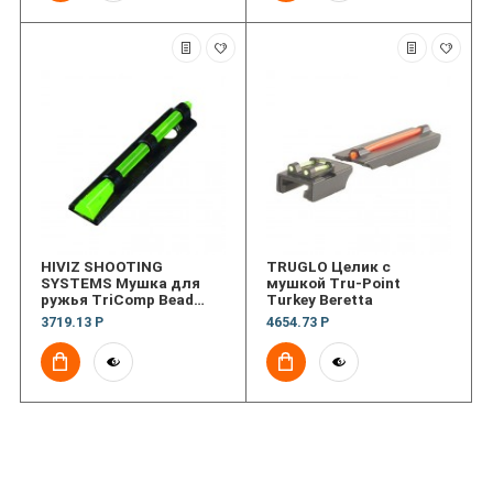
HIVIZ SHOOTING
TRUGLO Целик с
SYSTEMS Мушка для
мушкой Tru-Point
ружья TriComp Bead
Turkey Beretta
Replacement Front Sight
3719.13 Р
4654.73 Р