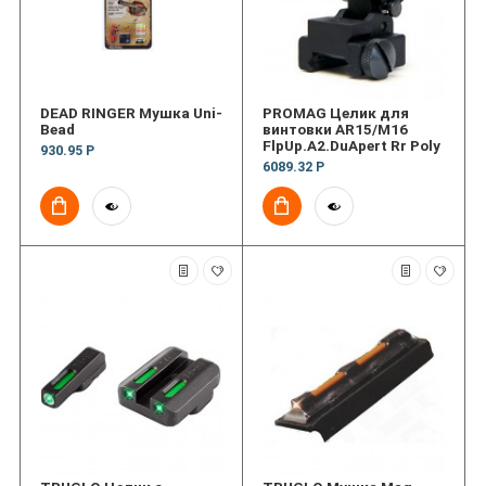
DEAD RINGER Мушка Uni-
PROMAG Целик для
Bead
винтовки AR15/M16
FlpUp.A2.DuApert Rr Poly
930.95 Р
6089.32 Р