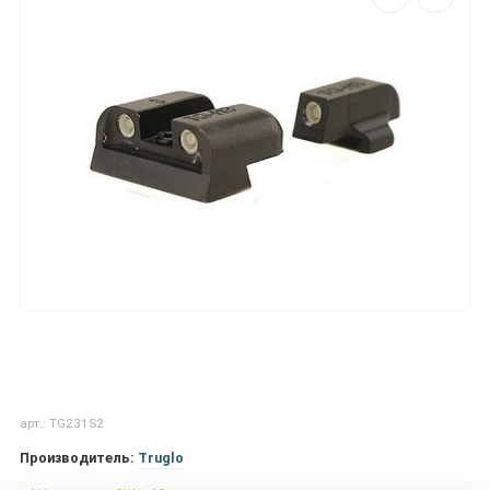
арт.: TG231S2
Производитель:
Truglo