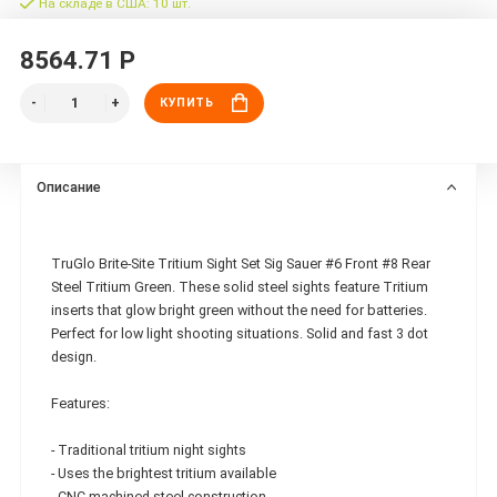
На складе в США: 10 шт.
8564.71 Р
КУПИТЬ
Описание
TruGlo Brite-Site Tritium Sight Set Sig Sauer #6 Front #8 Rear
Steel Tritium Green. These solid steel sights feature Tritium
inserts that glow bright green without the need for batteries.
Perfect for low light shooting situations. Solid and fast 3 dot
design.
Features:
- Traditional tritium night sights
- Uses the brightest tritium available
- CNC-machined steel construction