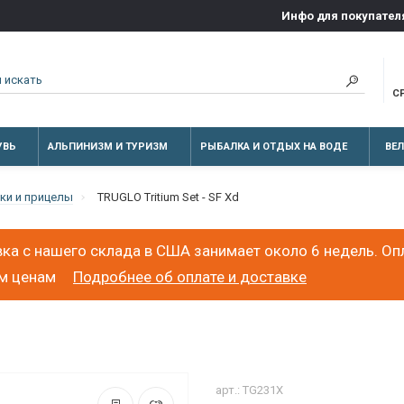
Инфо для покупател
С
УВЬ
АЛЬПИНИЗМ И ТУРИЗМ
РЫБАЛКА И ОТДЫХ НА ВОДЕ
ВЕ
ки и прицелы
TRUGLO Tritium Set - SF Xd
ка с нашего склада в США занимает около 6 недель. Оп
ым ценам
Подробнее об оплате и доставке
арт.: TG231X