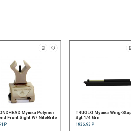
ONDHEAD Мушка Polymer
TRUGLO Мушка Wing-Sto
nd Front Sight W/ NiteBrite
Sgt 1/4 Grn
51 Р
1936.93 Р