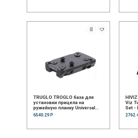
TRUGLO TROGLO база для
HIVI
установки прицела на
Viz T
ружейную планку Universal
Set - 
shotgun rib mount
6540.29 Р
2762.