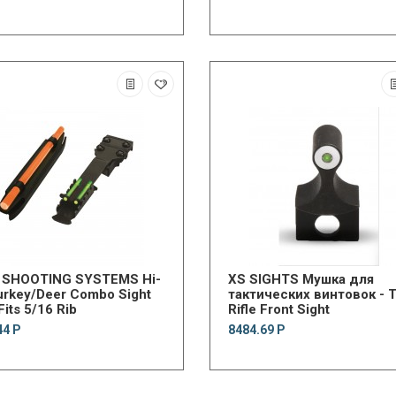
Z SHOOTING SYSTEMS Hi-
XS SIGHTS Мушка для
urkey/Deer Combo Sight
тактических винтовок - T
Fits 5/16 Rib
Rifle Front Sight
44 Р
8484.69 Р