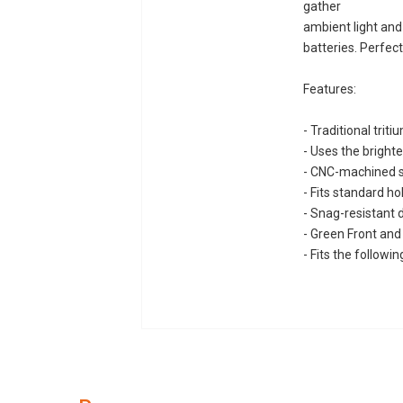
gather
ambient light and
batteries. Perfect
Features:
- Traditional triti
- Uses the brighte
- CNC-machined s
- Fits standard ho
- Snag-resistant 
- Green Front and
- Fits the follow