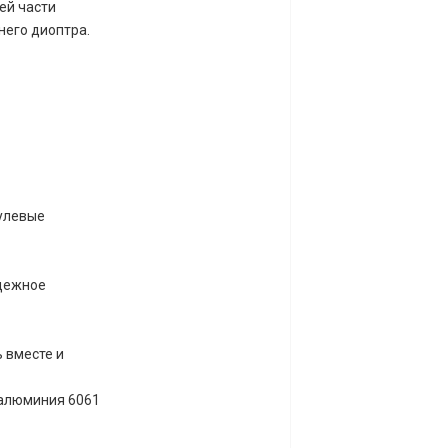
ей части
него диоптра.
нулевые
адежное
ь вместе и
 алюминия 6061