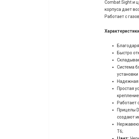
Combat Sight и 
корпуса дает во
Работает с газо
Характеристики
Благодаря
Быстро от
Складывае
Система б
установки
Надежная 
Простая у
крепление
Работает с
Прицелы Di
создают и
Нержавеющ
T6;
Цвет:
Чер