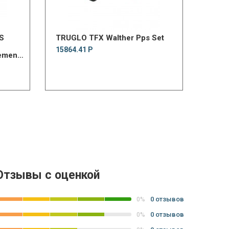
S
TRUGLO TFX Walther Pps Set
15864.41 Р
ement
Отзывы с оценкой
0 отзывов
0%
0 отзывов
0%