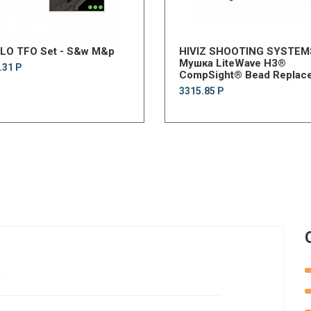
LO TFO Set - S&w M&p
HIVIZ SHOOTING SYSTEM
Мушка LiteWave H3®
.31 Р
CompSight® Bead Replac
Front Sight
3315.85 Р
.