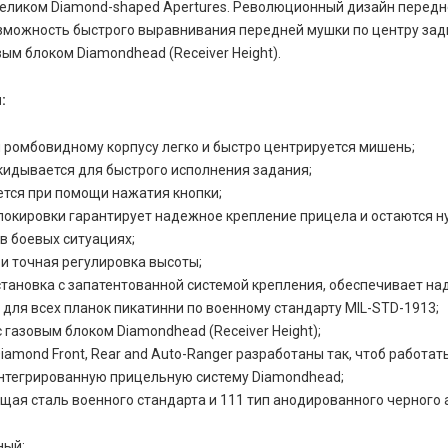
целиком Diamond-shaped Apertures. Революционный дизайн передн
зможность быстрого выравнивания передней мушки по центру зад
вым блоком Diamondhead (Receiver Height).
:
 ромбовидному корпусу легко и быстро центрируется мишень;
кидывается для быстрого исполнения задания;
тся при помощи нажатия кнопки;
локировки гарантирует надежное крепление прицела и остаются 
 в боевых ситуациях;
и точная регулировка высоты;
становка с запатентованной системой крепления, обеспечивает н
 для всех планок пикатинни по военному стандарту MIL-STD-1913;
 газовым блоком Diamondhead (Receiver Height);
amond Front, Rear and Auto-Ranger разработаны так, чтоб работат
нтегрированную прицельную систему Diamondhead;
ая сталь военного стандарта и 111 тип анодированного черного
ный;