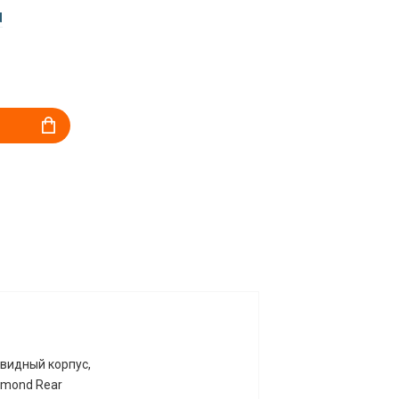
d
овидный корпус,
amond Rear