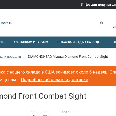
Инфо для покупател
С
УВЬ
АЛЬПИНИЗМ И ТУРИЗМ
РЫБАЛКА И ОТДЫХ НА ВОДЕ
ВЕ
ки и прицелы
DIAMONDHEAD Мушка Diamond Front Combat Sight
ка с нашего склада в США занимает около 6 недель. Оп
ым ценам
Подробнее об оплате и доставке
nd Front Combat Sight
арт.: 1051