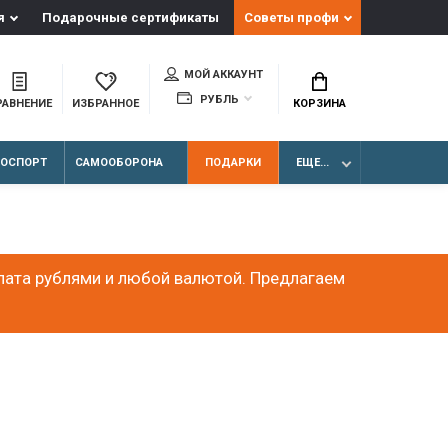
я
Подарочные сертификаты
Советы профи
МОЙ АККАУНТ
РУБЛЬ
РАВНЕНИЕ
ИЗБРАННОЕ
КОРЗИНА
ЛОСПОРТ
САМООБОРОНА
ПОДАРКИ
ЕЩЕ...
лата рублями и любой валютой. Предлагаем