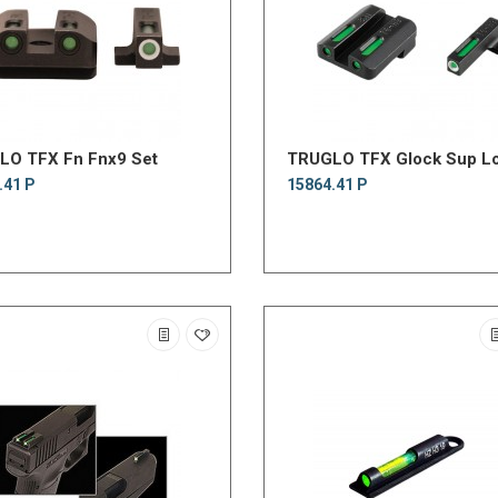
LO TFX Fn Fnx9 Set
TRUGLO TFX Glock Sup L
.41 Р
15864.41 Р