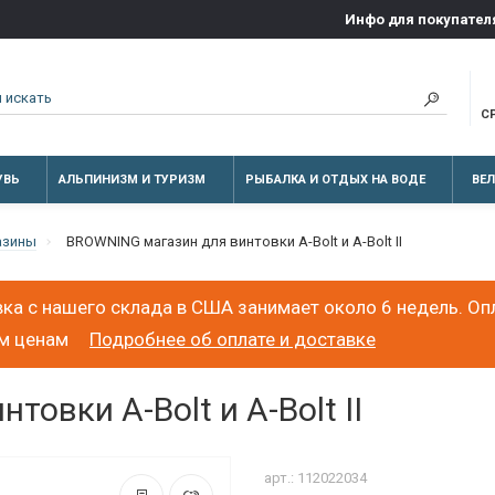
Инфо для покупател
С
УВЬ
АЛЬПИНИЗМ И ТУРИЗМ
РЫБАЛКА И ОТДЫХ НА ВОДЕ
ВЕ
азины
BROWNING магазин для винтовки A-Bolt и A-Bolt II
ка с нашего склада в США занимает около 6 недель. Оп
ым ценам
Подробнее об оплате и доставке
овки A-Bolt и A-Bolt II
арт.: 112022034