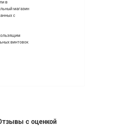
ли в
ельный магазин
шанных с
скользящим
льных винтовок
Отзывы с оценкой