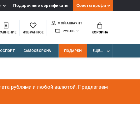
я
Подарочные сертификаты
Советы профи
МОЙ АККАУНТ
РУБЛЬ
РАВНЕНИЕ
ИЗБРАННОЕ
КОРЗИНА
ЛОСПОРТ
САМООБОРОНА
ПОДАРКИ
ЕЩЕ...
лата рублями и любой валютой. Предлагаем