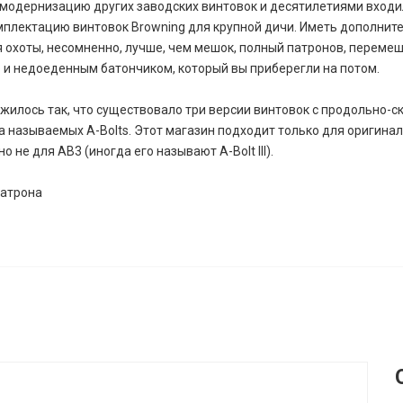
модернизацию других заводских винтовок и десятилетиями входи
мплектацию винтовок Browning для крупной дичи. Иметь дополнит
я охоты, несомненно, лучше, чем мешок, полный патронов, переме
 и недоеденным батончиком, который вы приберегли на потом.
жилось так, что существовало три версии винтовок с продольно-
а называемых A-Bolts. Этот магазин подходит только для оригина
I, но не для AB3 (иногда его называют A-Bolt III).
патрона