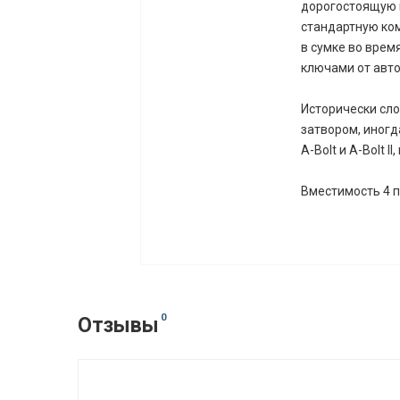
дорогостоящую 
стандартную ко
в сумке во врем
ключами от авто
Исторически сло
затвором, иногд
A-Bolt и A-Bolt I
Вместимость 4 
0
Отзывы