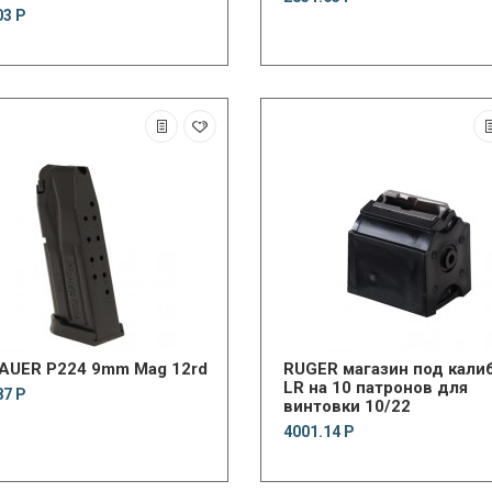
03 Р
SAUER P224 9mm Mag 12rd
RUGER магазин под кали
LR на 10 патронов для
87 Р
винтовки 10/22
4001.14 Р