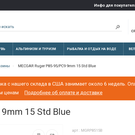
Инфо для покупател
С
УВЬ
АЛЬПИНИЗМ И ТУРИЗМ
РЫБАЛКА И ОТДЫХ НА ВОДЕ
ВЕ
азины
MECGAR Ruger P85-95/PC9 9mm 15 Std Blue
ка с нашего склада в США занимает около 6 недель. Оп
ым ценам
Подробнее об оплате и доставке
9mm 15 Std Blue
арт.: MGRP8515B