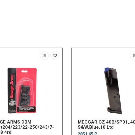
GE ARMS DBM
MECGAR CZ 40B/SP01,.4
t204/223/22-250/243/7-
S&W,Blue,10 Ltd
8 4rd
2851.65 Р