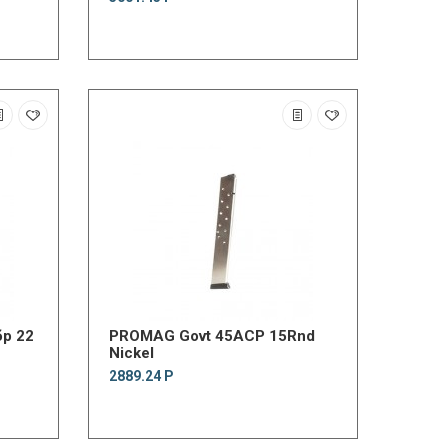
бр 22
PROMAG Govt 45ACP 15Rnd
Nickel
2889.24 Р