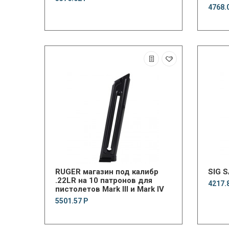
4768.
RUGER магазин под калибр
SIG 
.22LR на 10 патронов для
4217.
пистолетов Mark III и Mark IV
5501.57 Р