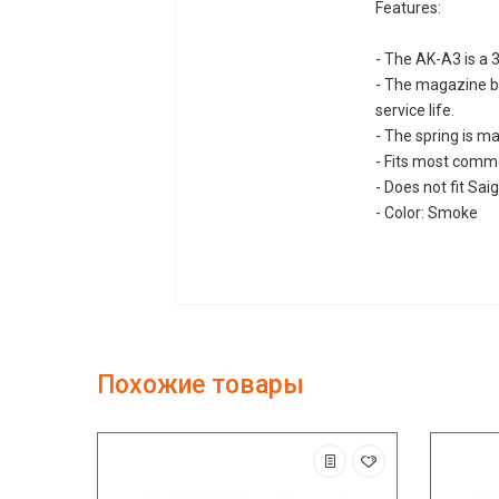
Features:
- The AK-A3 is a 
- The magazine bo
service life.
- The spring is m
- Fits most comm
- Does not fit Saig
- Color: Smoke
Похожие товары