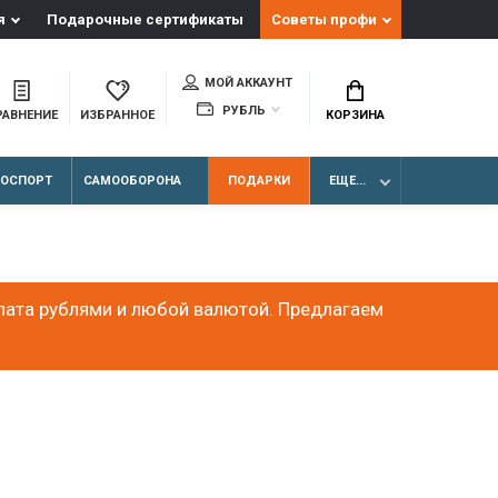
я
Подарочные сертификаты
Советы профи
МОЙ АККАУНТ
РУБЛЬ
РАВНЕНИЕ
ИЗБРАННОЕ
КОРЗИНА
ЛОСПОРТ
САМООБОРОНА
ПОДАРКИ
ЕЩЕ...
лата рублями и любой валютой. Предлагаем