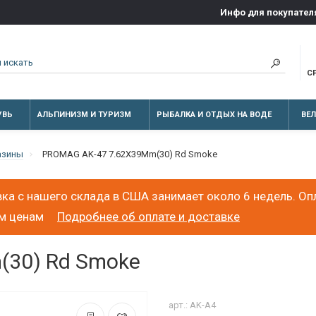
Инфо для покупател
С
УВЬ
АЛЬПИНИЗМ И ТУРИЗМ
РЫБАЛКА И ОТДЫХ НА ВОДЕ
ВЕ
азины
PROMAG AK-47 7.62X39Mm(30) Rd Smoke
ка с нашего склада в США занимает около 6 недель. Оп
ым ценам
Подробнее об оплате и доставке
(30) Rd Smoke
арт.: AK-A4