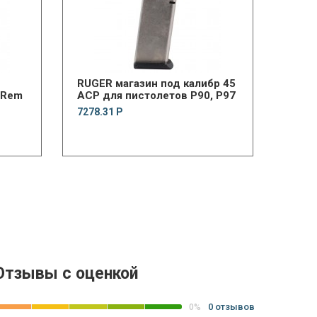
RUGER магазин под калибр 45
n:Rem
ACP для пистолетов P90, P97
7278.31 Р
Отзывы с оценкой
0 отзывов
0%