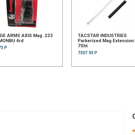
GE ARMS AXIS Mag .223
TACSTAR INDUSTRIES
MONBU 4rd
Parkerized Mag Extensio
7Sht
73 Р
7307.93 Р
.