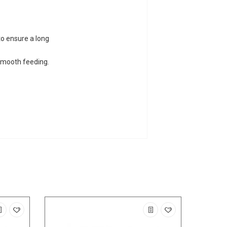
to ensure a long
 smooth feeding.