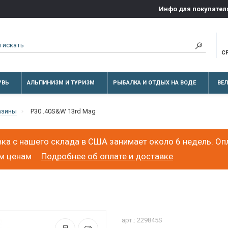
Инфо для покупател
С
УВЬ
АЛЬПИНИЗМ И ТУРИЗМ
РЫБАЛКА И ОТДЫХ НА ВОДЕ
ВЕ
азины
P30 .40S&W 13rd Mag
ка с нашего склада в США занимает около 6 недель. Оп
ым ценам
Подробнее об оплате и доставке
арт.: 229845S