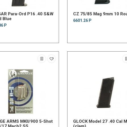
AR Para-Ord P16 .40 S&W
CZ 75/85 Mag 9mm 10 Ro
d Blue
6601.26 Р
86 Р
GE ARMS MKII/900 5-Shot
GLOCK Model 27 .40 Cal M
R/17 Mach2 SS
(clam)