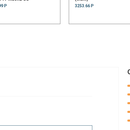
99 Р
3253.66 Р
.