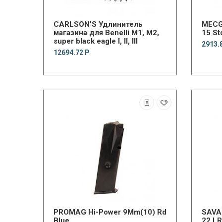
CARLSON'S Удлинитель
MECG
магазина для Benelli M1, M2,
15 St
super black eagle I, II, III
2913.
12694.72 Р
PROMAG Hi-Power 9Mm(10) Rd
SAVA
Blue
22 L