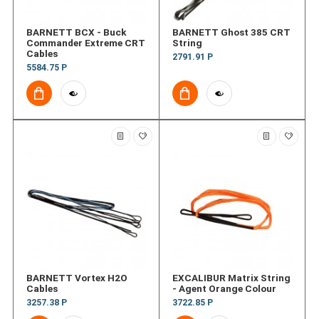
BARNETT BCX - Buck
BARNETT Ghost 385 CRT
Commander Extreme CRT
String
Cables
2791.91 Р
5584.75 Р
BARNETT Vortex H2O
EXCALIBUR Matrix String
Cables
- Agent Orange Colour
3257.38 Р
3722.85 Р