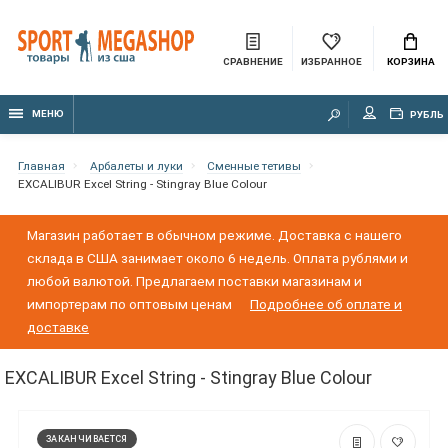
СРАВНЕНИЕ
ИЗБРАННОЕ
КОРЗИНА
МЕНЮ
РУБЛЬ
Главная
Арбалеты и луки
Сменные тетивы
EXCALIBUR Excel String - Stingray Blue Colour
Магазин работает в обычном режиме. Доставка с нашего
склада в США занимает около 6 недель. Оплата рублями и
любой валютой. Предлагаем поставки магазинам и
импортерам по оптовым ценам
Подробнее об оплате и
доставке
EXCALIBUR Excel String - Stingray Blue Colour
ЗАКАНЧИВАЕТСЯ