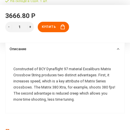
На складе в США: 1 шт.
3666.80 Р
КУПИТЬ
Описание
Constructed of BCY Dynaflight 97 material Excaliburs Matrix
Crossbow String produces two distinct advantages. First, it
increases speed, which is a key attribute of Matrix Series
crossbows. The Matrix 380 Xtra, for example, shoots 380 fps!
The second advantage is reduced creep which allows you
more time shooting, less time tuning.