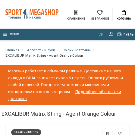
СРАВНЕНИЕ
ИЗБРАННОЕ
КОРЗИНА
МЕНЮ
РУБЛЬ
Главная
Арбалеты и луки
Сменные тетивы
EXCALIBUR Matrix String - Agent Orange Colour
Магазин работает в обычном режиме. Доставка с нашего
склада в США занимает около 6 недель. Оплата рублями и
любой валютой. Предлагаем поставки магазинам и
импортерам по оптовым ценам
Подробнее об оплате и
доставке
EXCALIBUR Matrix String - Agent Orange Colour
ЗАКАНЧИВАЕТСЯ