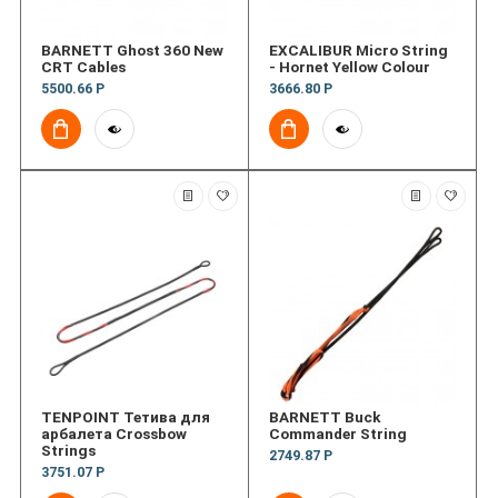
BARNETT Ghost 360 New
EXCALIBUR Micro String
CRT Cables
- Hornet Yellow Colour
5500.66 Р
3666.80 Р
TENPOINT Тетива для
BARNETT Buck
арбалета Crossbow
Commander String
Strings
2749.87 Р
3751.07 Р