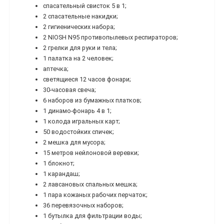
спасательный свисток 5 в 1;
2 спасательные накидки;
2 гигиенических набора;
2 NIOSH N95 противопылевых респираторов;
2 грелки для руки и тела;
1 палатка на 2 человек;
аптечка;
светящиеся 12 часов фонари;
30-часовая свеча;
6 наборов из бумажных платков;
1 динамо-фонарь 4 в 1;
1 колода игральных карт;
50 водостойких спичек;
2 мешка для мусора;
15 метров нейлоновой веревки;
1 блокнот;
1 карандаш;
2 лавсановых спальных мешка;
1 пара кожаных рабочих перчаток;
36 перевязочных наборов;
1 бутылка для фильтрации воды;