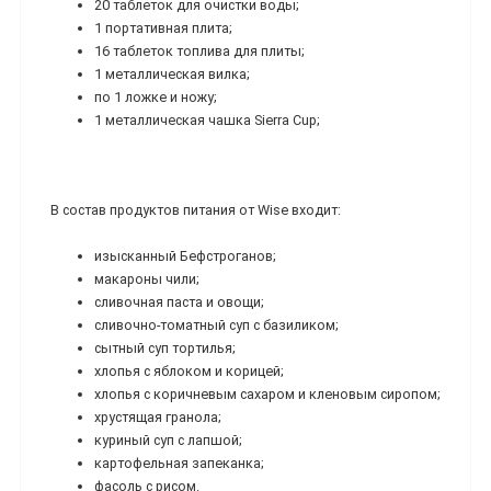
20 таблеток для очистки воды;
1 портативная плита;
16 таблеток топлива для плиты;
1 металлическая вилка;
по 1 ложке и ножу;
1 металлическая чашка Sierra Cup;
В состав продуктов питания от Wise входит:
изысканный Бефстроганов;
макароны чили;
сливочная паста и овощи;
сливочно-томатный суп с базиликом;
сытный суп тортилья;
хлопья с яблоком и корицей;
хлопья с коричневым сахаром и кленовым сиропом;
хрустящая гранола;
куриный суп с лапшой;
картофельная запеканка;
фасоль с рисом.