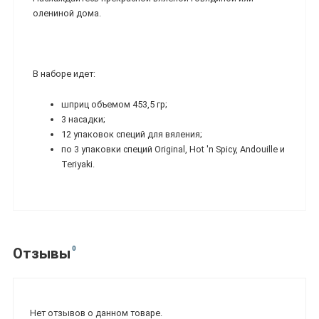
олениной дома.
В наборе идет:
шприц объемом 453,5 гр;
3 насадки;
12 упаковок специй для вяления;
по 3 упаковки специй Original, Hot 'n Spicy, Andouille и
Teriyaki.
0
Отзывы
Нет отзывов о данном товаре.