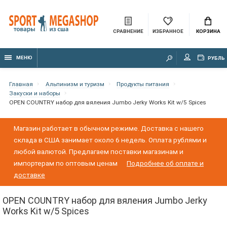
СРАВНЕНИЕ
ИЗБРАННОЕ
КОРЗИНА
МЕНЮ
РУБЛЬ
Главная
Альпинизм и туризм
Продукты питания
Закуски и наборы
OPEN COUNTRY набор для вяления Jumbo Jerky Works Kit w/5 Spices
Магазин работает в обычном режиме. Доставка с нашего
склада в США занимает около 6 недель. Оплата рублями и
любой валютой. Предлагаем поставки магазинам и
импортерам по оптовым ценам
Подробнее об оплате и
доставке
OPEN COUNTRY набор для вяления Jumbo Jerky
Works Kit w/5 Spices