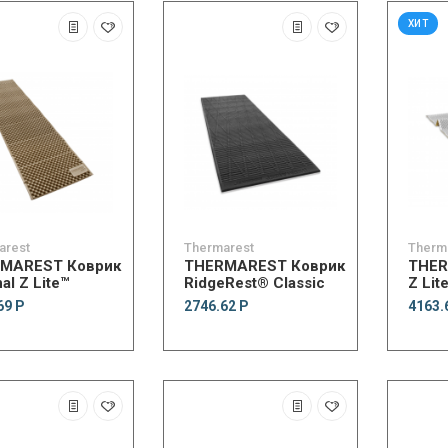
ХИТ
arest
Thermarest
Therm
MAREST Коврик
THERMAREST Коврик
THER
nal Z Lite™
RidgeRest® Classic
Z Lit
69 Р
2746.62 Р
4163.