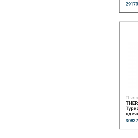
Blank
29170
Therm
THE
Тури
одея
Quilt
30837