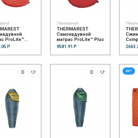
arest
Thermarest
Therm
RMAREST
THERMAREST
THE
надувной
Самонадувной
Сжим
с ProLite™
матрас ProLite™ Plus
Compr
™
Cinc
.05 Р
9581.91 Р
2663.
ХИТ