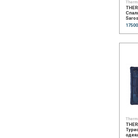
Therm
THE
Спал
Saros
17500
Therm
THE
Тури
одея