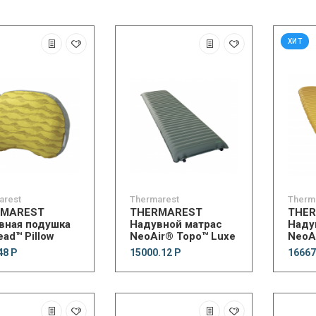
ХИТ
arest
Thermarest
Therm
RMAREST
THERMAREST
THE
вная подушка
Надувной матрас
Наду
ead™ Pillow
NeoAir® Topo™ Luxe
NeoA
48 Р
15000.12 Р
16667