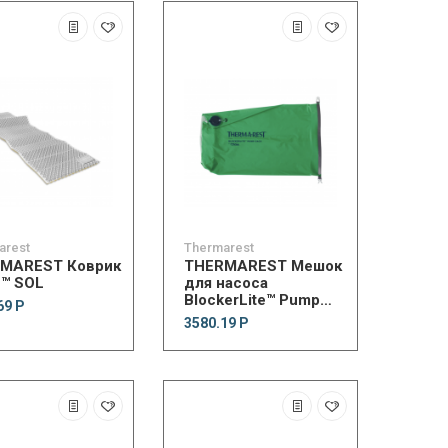
arest
Thermarest
MAREST Коврик
THERMAREST Мешок
e™ SOL
для насоса
BlockerLite™ Pump
69 Р
Sack
3580.19 Р