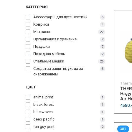
КАТЕГОРИЯ
Аксессуары для путешествий
5
Коврики
4
Матрасы
22
Организация и хранение
2
Подушки
7
Походная мебель
2
Спальные мешки
26
Средства защиты, ухода за
3
снаряжением
Therm
ЦВЕТ
THE
Наду
animal print
1
Air H
black forest
1
4580.
blue woven
1
deep pacific
1
fun guy print
2
ХИТ