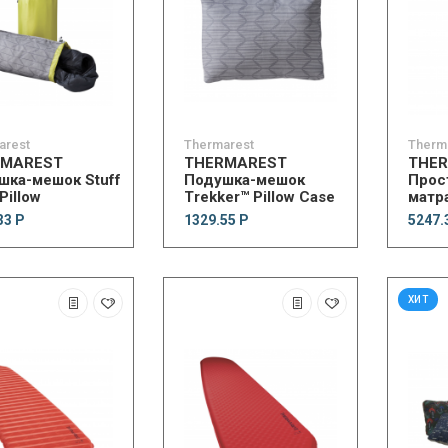
arest
Thermarest
Therm
RMAREST
THERMAREST
THE
шка-мешок Stuff
Подушка-мешок
Прос
Pillow
Trekker™ Pillow Case
матр
Luxe
33 Р
1329.55 Р
5247.
ХИТ