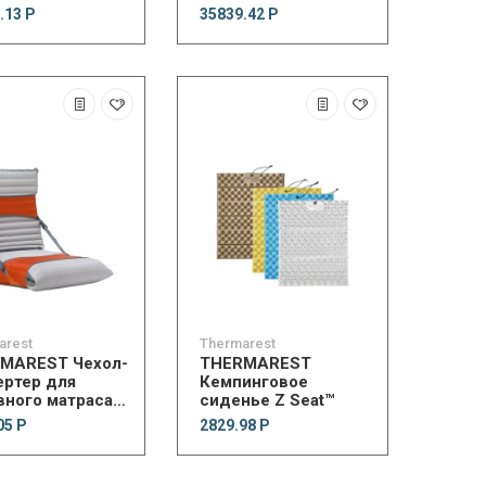
Quilt
.13 Р
35839.42 Р
arest
Thermarest
MAREST Чехол-
THERMAREST
ертер для
Кемпинговое
вного матраса
сиденье Z Seat™
er Chair
05 Р
2829.98 Р