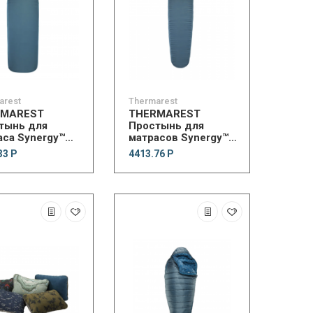
arest
Thermarest
RMAREST
THERMAREST
тынь для
Простынь для
аса Synergy™
матрасов Synergy™
 Sheets
Lite Sheets
33 Р
4413.76 Р