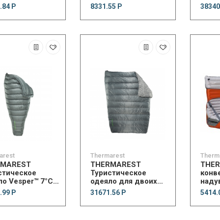
et
Blanket
Quilt
.84 Р
8331.55 Р
38340
arest
Thermarest
Therm
RMAREST
THERMAREST
THER
стическое
Туристическое
конв
ло Vesper™ 7°C
одеяло для двоих
наду
Vela™ Double 0°C Quilt
Trekk
.99 Р
31671.56 Р
5414.