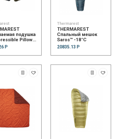
arest
Thermarest
RMAREST
THERMAREST
аемая подушка
Спальный мешок
essible Pillow
Saros™ -18°C
h
26 Р
20835.13 Р