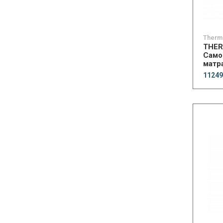
Therm
THE
Само
матра
Apex
11249