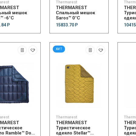
arest
Thermarest
Therm
RMAREST
THERMAREST
THE
ьный мешок
Спальный мешок
Тури
™ -6°C
Saros™ 0°C
одеял
.84 Р
15833.70 Р
10415
ХИТ
arest
Thermarest
Therm
RMAREST
THERMAREST
THE
стическое
Туристическое
Тури
ло Ramble™ Down
одеяло Stellar™
одея