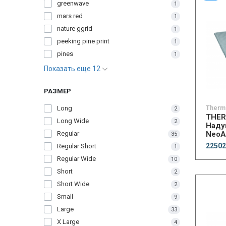
greenwave
1
mars red
1
nature ggrid
1
peeking pine print
1
pines
1
Показать еще 12
РАЗМЕР
Therm
Long
2
THE
Long Wide
2
Наду
Regular
NeoA
35
NXT 
22502
Regular Short
1
Regular Wide
10
Short
2
Short Wide
2
Small
9
Large
33
X Large
4