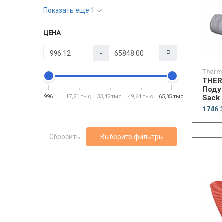
Показать еще 1
ЦЕНА
-
Р
Therm
THE
Поду
996
17,21 тыс.
33,42 тыс.
49,64 тыс.
65,85 тыс.
Sack 
1746.
Сбросить
Выберите фильтры