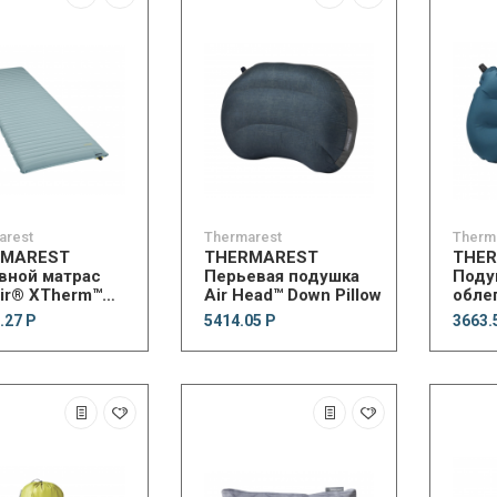
arest
Thermarest
Therm
RMAREST
THERMAREST
THE
вной матрас
Перьевая подушка
Поду
ir® XTherm™
Air Head™ Down Pillow
облег
MAX
Head™
.27 Р
5414.05 Р
3663.