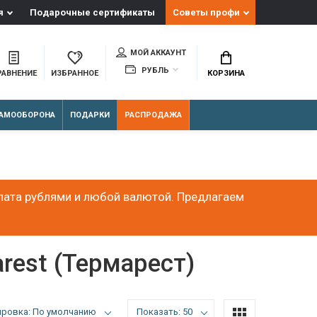
я
Подарочные сертификаты
Советы профи
МОЙ АККАУНТ
РУБЛЬ
РАВНЕНИЕ
ИЗБРАННОЕ
КОРЗИНА
АМООБОРОНА
ПОДАРКИ
РАСПРОДАЖА
лата рублями и любой валютой. Предлагаем
rest (Термарест)
ировка: По умолчанию
Показать: 50