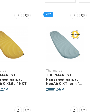
ХИТ
arest
Thermarest
RMAREST
THERMAREST
вной матрас
Надувной матрас
ir® XLite™ NXT
NeoAir® XTherm™
NXT
.27 Р
20001.56 Р