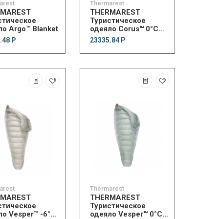
arest
Thermarest
RMAREST
THERMAREST
стическое
Туристическое
о Argo™ Blanket
одеяло Corus™ 0°C
Quilt
.48 Р
23335.84 Р
arest
Thermarest
RMAREST
THERMAREST
стическое
Туристическое
ло Vesper™ -6°C
одеяло Vesper™ 0°C