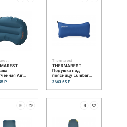
arest
Thermarest
RMAREST
THERMAREST
шка
Подушка под
ченная Air
поясницу Lumbar
 Lite Pillow
Pillow
55 Р
3663.55 Р