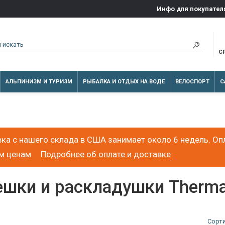
Инфо для покупател
С
АЛЬПИНИЗМ И ТУРИЗМ
РЫБАЛКА И ОТДЫХ НА ВОДЕ
ВЕЛОСПОРТ
С
ка с нашего склада в США занимает около 6 недель. Оп
ым ценам
Подробнее об оплате и доставке
ешки и раскладушки Therma
Сорт