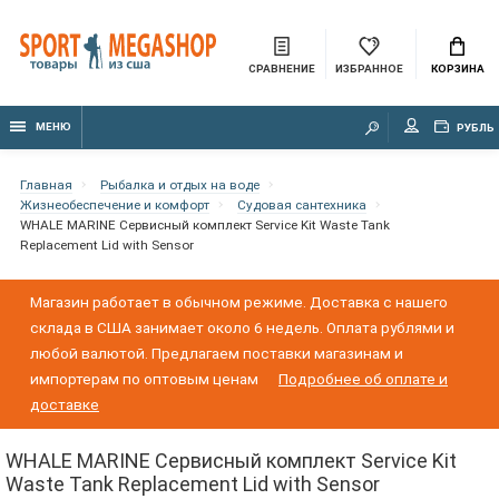
СРАВНЕНИЕ
ИЗБРАННОЕ
КОРЗИНА
МЕНЮ
РУБЛЬ
Главная
Рыбалка и отдых на воде
Жизнеобеспечение и комфорт
Судовая сантехника
WHALE MARINE Сервисный комплект Service Kit Waste Tank
Replacement Lid with Sensor
Магазин работает в обычном режиме. Доставка с нашего
склада в США занимает около 6 недель. Оплата рублями и
любой валютой. Предлагаем поставки магазинам и
импортерам по оптовым ценам
Подробнее об оплате и
доставке
WHALE MARINE Сервисный комплект Service Kit
Waste Tank Replacement Lid with Sensor