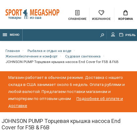
СРАВНЕНИЕ
ИЗБРАННОЕ
КОРЗИНА
МЕНЮ
РУБЛЬ
Главная
Рыбалка и отдых на воде
Жизнеобеспечение и комфорт
Судовая сантехника
JOHNSON PUMP Торцевая крышка насоса End Cover for F5B & F6B
Магазин работает в обычном режиме. Доставка с нашего
склада в США занимает около 6 недель. Оплата рублями и
любой валютой. Предлагаем поставки магазинам и
импортерам по оптовым ценам
Подробнее об оплате и
доставке
JOHNSON PUMP Торцевая крышка насоса End
Cover for F5B & F6B