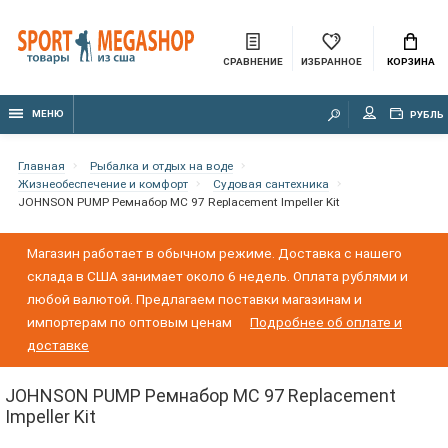
СРАВНЕНИЕ
ИЗБРАННОЕ
КОРЗИНА
МЕНЮ
РУБЛЬ
Главная
Рыбалка и отдых на воде
Жизнеобеспечение и комфорт
Судовая сантехника
JOHNSON PUMP Ремнабор MC 97 Replacement Impeller Kit
Магазин работает в обычном режиме. Доставка с нашего
склада в США занимает около 6 недель. Оплата рублями и
любой валютой. Предлагаем поставки магазинам и
импортерам по оптовым ценам
Подробнее об оплате и
доставке
JOHNSON PUMP Ремнабор MC 97 Replacement
Impeller Kit