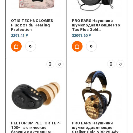
OTIS TECHNOLOGIES
PRO EARS Наушники
Flugz 21 dB Hearing
шумоподавляющие Pro
Protection
Tac Plus Gold
Black,Behind Head,Lithi
2291.41 Р
32091.60 Р
PELTOR 3M PELTOR TEP-
PRO EARS Наушники
100- тактические
шумоподавляющие
беруши с активным
Stalker Gold NRR 25 Adv