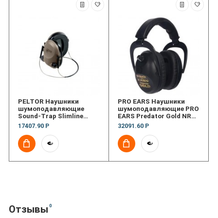
PELTOR Наушники
PRO EARS Наушники
шумоподавляющие
шумоподавляющие PRO
Sound-Trap Slimline
EARS Predator Gold NRR
Earmuff,Tact Elect HS
26 Black
17407.90 Р
32091.60 Р
0
Отзывы