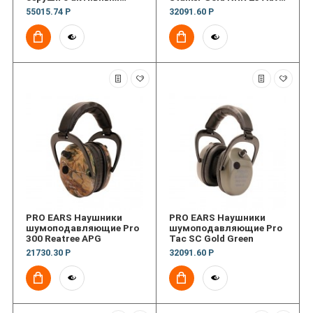
шумоподавлением
Max4 Camo
55015.74 Р
32091.60 Р
PRO EARS Наушники
PRO EARS Наушники
шумоподавляющие Pro
шумоподавляющие Pro
300 Reatree APG
Tac SC Gold Green
21730.30 Р
32091.60 Р