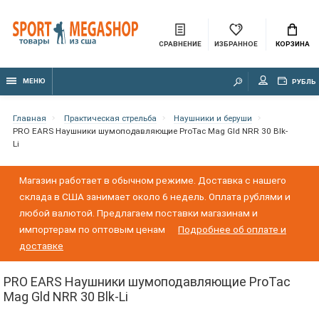
СРАВНЕНИЕ
ИЗБРАННОЕ
КОРЗИНА
МЕНЮ
РУБЛЬ
Главная
Практическая стрельба
Наушники и беруши
PRO EARS Наушники шумоподавляющие ProTac Mag Gld NRR 30 Blk-
Li
Магазин работает в обычном режиме. Доставка с нашего
склада в США занимает около 6 недель. Оплата рублями и
любой валютой. Предлагаем поставки магазинам и
импортерам по оптовым ценам
Подробнее об оплате и
доставке
PRO EARS Наушники шумоподавляющие ProTac
Mag Gld NRR 30 Blk-Li