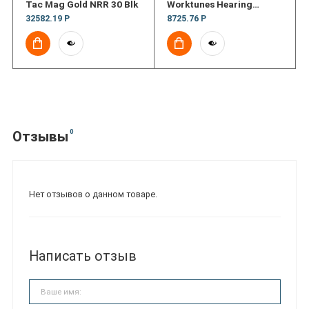
Tac Mag Gold NRR 30 Blk
Worktunes Hearing
Protector
32582.19 Р
8725.76 Р
0
Отзывы
Нет отзывов о данном товаре.
Написать отзыв