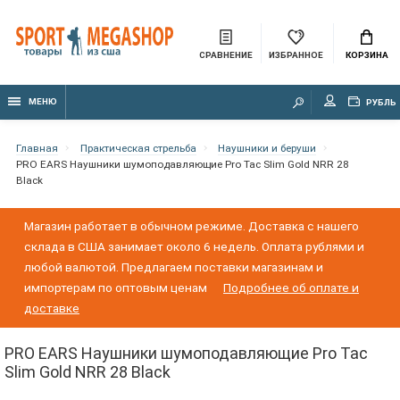
СРАВНЕНИЕ
ИЗБРАННОЕ
КОРЗИНА
МЕНЮ
РУБЛЬ
Главная
Практическая стрельба
Наушники и беруши
PRO EARS Наушники шумоподавляющие Pro Tac Slim Gold NRR 28
Black
Магазин работает в обычном режиме. Доставка с нашего
склада в США занимает около 6 недель. Оплата рублями и
любой валютой. Предлагаем поставки магазинам и
импортерам по оптовым ценам
Подробнее об оплате и
доставке
PRO EARS Наушники шумоподавляющие Pro Tac
Slim Gold NRR 28 Black