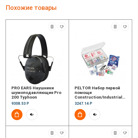
Похожие товары
PRO EARS Наушники
PELTOR Набор первой
шумоподавляющие Pro
помощи
200 Typhoon
Construction/Industrial
First Aid Kit,118
9308.53 Р
3247.14 Р