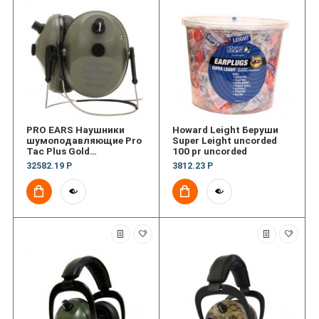
PRO EARS Наушники
Howard Leight Беруши
шумоподавляющие Pro
Super Leight uncorded
Tac Plus Gold
100 pr uncorded
Green,Behind Head,Lithi
32582.19 Р
3812.23 Р