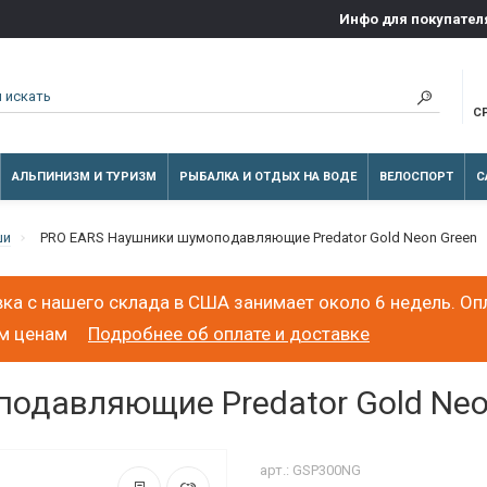
Инфо для покупател
С
АЛЬПИНИЗМ И ТУРИЗМ
РЫБАЛКА И ОТДЫХ НА ВОДЕ
ВЕЛОСПОРТ
С
ши
PRO EARS Наушники шумоподавляющие Predator Gold Neon Green
ка с нашего склада в США занимает около 6 недель. Оп
ым ценам
Подробнее об оплате и доставке
одавляющие Predator Gold Neo
арт.: GSP300NG