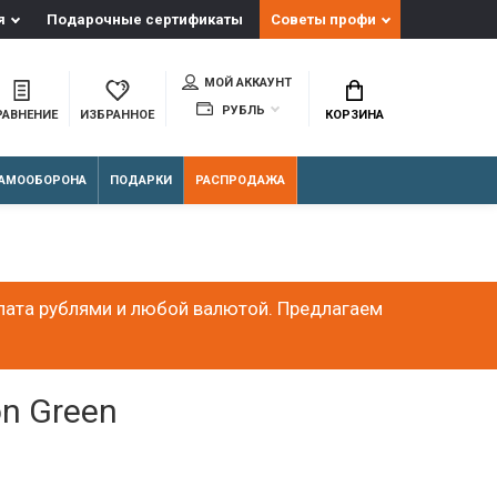
я
Подарочные сертификаты
Советы профи
МОЙ АККАУНТ
РУБЛЬ
РАВНЕНИЕ
ИЗБРАННОЕ
КОРЗИНА
АМООБОРОНА
ПОДАРКИ
РАСПРОДАЖА
лата рублями и любой валютой. Предлагаем
n Green