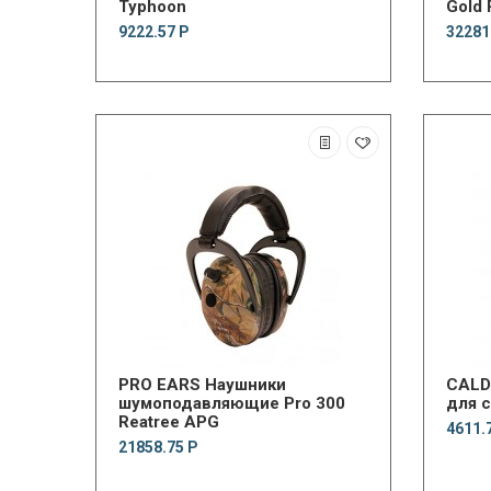
Typhoon
Gold 
9222.57 Р
32281
PRO EARS Наушники
CALDWELL Акт
шумоподавляющие Pro 300
для с
Reatree APG
4611.
21858.75 Р