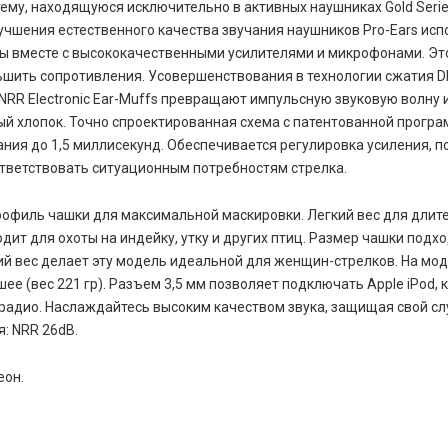
ему, находящуюся исключительно в активных наушниках Gold Serie
чшения естественного качества звучания наушников Pro-Ears исп
ы вместе с высококачественными усилителями и микрофонами. Эт
шить сопротивления. Усовершенствования в технологии сжатия DL
6 NRR Electronic Ear-Muffs превращают импульсную звуковую волну 
й хлопок. Точно спроектированная схема с патентованной прогр
ния до 1,5 миллисекунд. Обеспечивается регулировка усиления, п
тветствовать ситуационным потребностям стрелка.
офиль чашки для максимальной маскировки. Легкий вес для длите
дит для охоты на индейку, утку и других птиц. Размер чашки подх
й вес делает эту модель идеальной для женщин-стрелков. На мо
ее (вес 221 гр). Разъем 3,5 мм позволяет подключать Apple iPod, 
радио. Наслаждайтесь высоким качеством звука, защищая свой сл
: NRR 26dB.
еон.