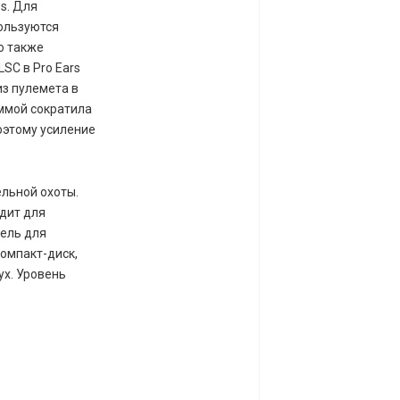
s. Для
ользуются
о также
SC в Pro Ears
из пулемета в
аммой сократила
оэтому усиление
льной охоты.
одит для
дель для
компакт-диск,
ух. Уровень