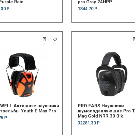
Purple Rain
pro Gray 24НРР
.30 Р
1844.70 Р
ивные наушники
PRO EARS Наушники
трельбы Youth E Max Pro
шумоподавляющие Pro T
Mag Gold NRR 30 Blk
75 Р
32281.30 Р