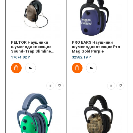
PELTOR Наушники
PRO EARS Наушники
шумоподавляющие
шумоподавляющие Pro
Sound-Trap Slimline
Mag Gold Purple
Earmuff,Tact Elect HS
17674.02 Р
32582.19 Р