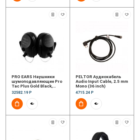
PRO EARS Наушники
PELTOR Аудиокабель
шумоподавляющие Pro
Audio Input Cable, 2.5 mm
Tac Plus Gold Black,
Mono (36 inch)
Behind the Head
32582.19 Р
4715.24 Р