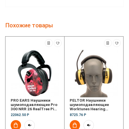
Похожие товары
PRO EARS Наушники
PELTOR Наушники
шумоподавляющие Pro
шумоподавляющие
300 NRR 26 RealTree Pink
Worktunes Hearing
Camo
Protector
22062.50 Р
8725.76 Р