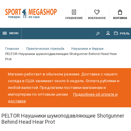
СРАВНЕНИЕ
ИЗБРАННОЕ
КОРЗИНА
МЕНЮ
РУБЛЬ
Главная
Практическая стрельба
Наушники и беруши
PELTOR Наушники шумоподавляющие Shotgunner Behind Head Hear
Prot
Магазин работает в обычном режиме. Доставка с нашего
склада в США занимает около 6 недель. Оплата рублями и
любой валютой. Предлагаем поставки магазинам и
импортерам по оптовым ценам
Подробнее об оплате и
доставке
PELTOR Наушники шумоподавляющие Shotgunner
Behind Head Hear Prot