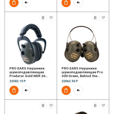
PRO EARS Наушники
PRO EARS Наушники
шумоподавляющие
шумоподавляющие Pro
Predator Gold NRR 26
300 Green, Behind the
Green
Head
32582.19 Р
22062.50 Р