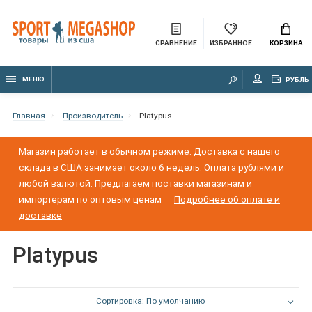
СРАВНЕНИЕ
ИЗБРАННОЕ
КОРЗИНА
МЕНЮ
РУБЛЬ
Главная
Производитель
Platypus
Магазин работает в обычном режиме. Доставка с нашего
склада в США занимает около 6 недель. Оплата рублями и
любой валютой. Предлагаем поставки магазинам и
импортерам по оптовым ценам
Подробнее об оплате и
доставке
Platypus
Сортировка: По умолчанию