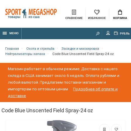
СРАВНЕНИЕ
ИЗБРАННОЕ
КОРЗИНА
МЕНЮ
РУБЛЬ
Главная
Охота и стрельба
Засидки и маскировка
Нейтрализаторы запаха
Code Blue Unscented Field Spray-24 oz
Магазин работает в обычном режиме. Доставка с нашего
склада в США занимает около 6 недель. Оплата рублями и
любой валютой. Предлагаем поставки магазинам и
импортерам по оптовым ценам
Подробнее об оплате и
доставке
Code Blue Unscented Field Spray-24 oz