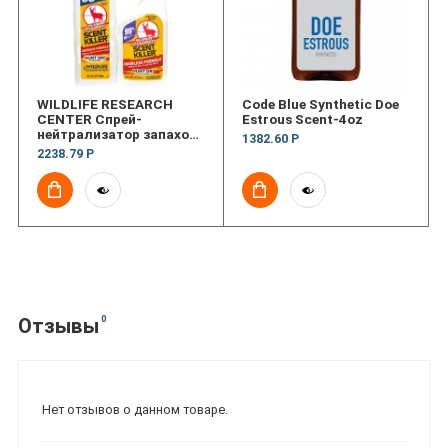
WILDLIFE RESEARCH
Code Blue Synthetic Doe
CENTER Спрей-
Estrous Scent-4oz
нейтрализатор запахов
1382.60 Р
(комбо-набор: 709 мл
2238.79 Р
спрей + 709 мл флакон-
дозаправка) Super
Charged Scent Killer
(24/24 Combo)
0
Отзывы
Нет отзывов о данном товаре.