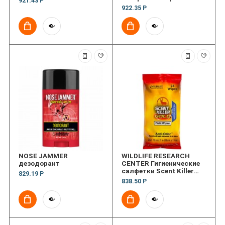
921.43 Р
"Убийца запаха" Super
922.35 Р
Charged Scent Killer
Spray
NOSE JAMMER
WILDLIFE RESEARCH
дезодорант
CENTER Гигиенические
салфетки Scent Killer
829.19 Р
Field Wipes
838.50 Р