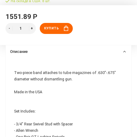
На складе в США: 8 шт.
1551.89 Р
КУПИТЬ
Описание
Two-piece band attaches to tube magazines of .630"-.675"
diameter without dismantling gun.
Made in the USA
Set Includes:
- 3/4" Rear Swivel Stud with Spacer
- Allen Wrench
- One Pair GT Locking Swivels