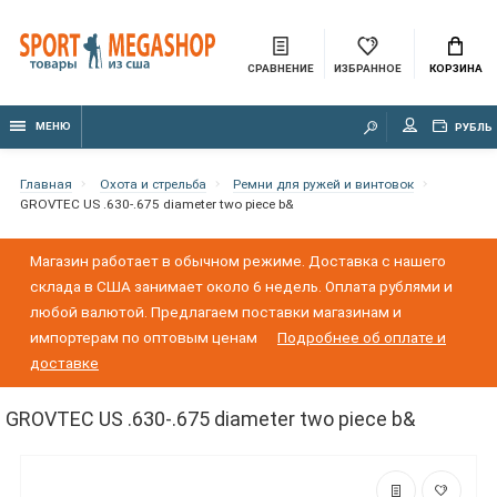
СРАВНЕНИЕ
ИЗБРАННОЕ
КОРЗИНА
МЕНЮ
РУБЛЬ
Главная
Охота и стрельба
Ремни для ружей и винтовок
GROVTEC US .630-.675 diameter two piece b&
Магазин работает в обычном режиме. Доставка с нашего
склада в США занимает около 6 недель. Оплата рублями и
любой валютой. Предлагаем поставки магазинам и
импортерам по оптовым ценам
Подробнее об оплате и
доставке
GROVTEC US .630-.675 diameter two piece b&