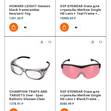
HOWARD LEIGHT Genesis
SSP EYEWEAR Очки для
black frame/amber
стрельбы Methow Single
lens/anti-fog
HD Lens + Teal Frame +
XHD Case
1351.24 Р
10900.49 Р
CHAMPION TRAPS AND
SSP EYEWEAR Очки для
TARGETS Over- Spec
стрельбы Methow Single
Ballistic Glasses Clear
HD Lens + Black Frame +
XHD Case
1378.91 Р
8384.99 Р