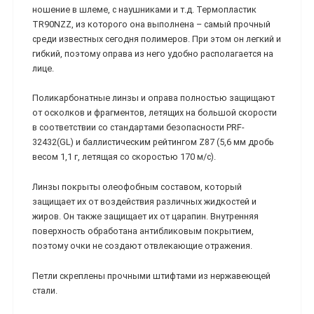
ношение в шлеме, с наушниками и т.д. Термопластик
TR90NZZ, из которого она выполнена – самый прочный
среди известных сегодня полимеров. При этом он легкий и
гибкий, поэтому оправа из него удобно располагается на
лице.
Поликарбонатные линзы и оправа полностью защищают
от осколков и фрагментов, летящих на большой скорости
в соответствии со стандартами безопасности PRF-
32432(GL) и баллистическим рейтингом Z87 (5,6 мм дробь
весом 1,1 г, летящая со скоростью 170 м/с).
Линзы покрыты олеофобным составом, который
защищает их от воздействия различных жидкостей и
жиров. Он также защищает их от царапин. Внутренняя
поверхность обработана антибликовым покрытием,
поэтому очки не создают отвлекающие отражения.
Петли скреплены прочными штифтами из нержавеющей
стали.