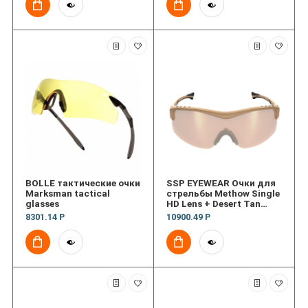
BOLLE тактические очки
SSP EYEWEAR Очки для
Marksman tactical
стрельбы Methow Single
glasses
HD Lens + Desert Tan
Frame + XHD Case
8301.14 Р
10900.49 Р