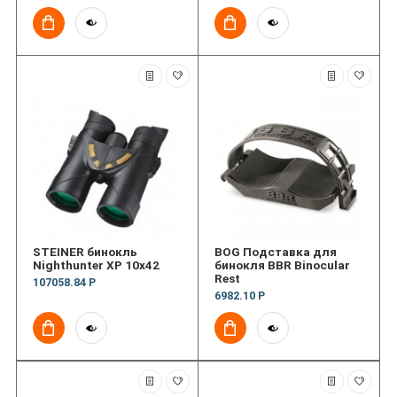
STEINER бинокль
BOG Подставка для
Nighthunter XP 10x42
бинокля BBR Binocular
Rest
107058.84 Р
6982.10 Р