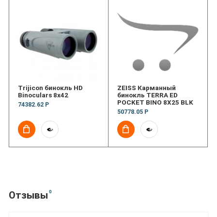
Trijicon бинокль HD
ZEISS Карманный
Binoculars 8x42
бинокль TERRA ED
POCKET BINO 8X25 BLK
74382.62 Р
50778.05 Р
0
Отзывы