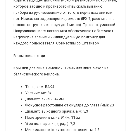
Корпус защищен дополнительным резиновым покрытием,
которое заодно и противостоит выскальзыванию
прибора из рук независимо от того, в перчатках они или
нет. Надежная водонепроницаемость (IPX-7, рассчитан на
полное погружение в воду до 1 метра). Противотуманный.
Накручивающиеся наглазники обеспечивают облегчают
нагрузку на зрение и индивидуальную подгонку для
каждого пользователя. Совместим со штативом.
В комплект входит:
Крышки для линз. Ремешок. Ткань для линз. Чехол из
баллистического нейлона.
Тип призм: BAK4
Увеличение: 8х
Диаметр линзы: 42мм
Фокусное расстояние от окуляра до глаза (мм): 20
Диаметр выходного зрачка, мм: 5,3
Поле зрения в м. на 914м: 115м
Угол поля зрения, (град.): 7,2
Минимальное фокусное расстояние, м: 1,8