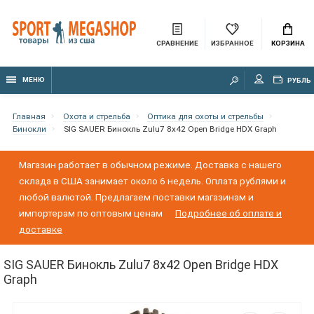
СРАВНЕНИЕ
ИЗБРАННОЕ
КОРЗИНА
МЕНЮ
РУБЛЬ
Главная
Охота и стрельба
Оптика для охоты и стрельбы
Бинокли
SIG SAUER Бинокль Zulu7 8x42 Open Bridge HDX Graph
Магазин работает в обычном режиме. Доставка с нашего
склада в США занимает около 6 недель. Оплата рублями и
любой валютой. Предлагаем поставки магазинам и
импортерам по оптовым ценам
Подробнее об оплате и
доставке
SIG SAUER Бинокль Zulu7 8x42 Open Bridge HDX
Graph