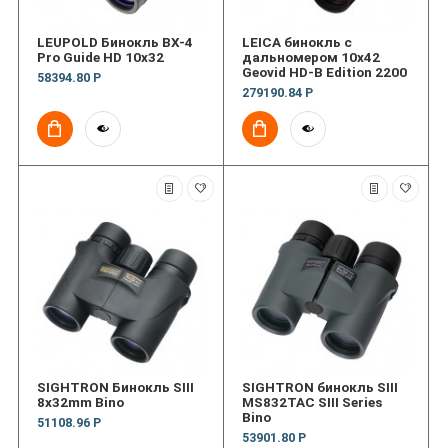
LEUPOLD Бинокль BX-4
LEICA бинокль с
Pro Guide HD 10x32
дальномером 10x42
Geovid HD-B Edition 2200
58394.80 Р
279190.84 Р
SIGHTRON Бинокль SIII
SIGHTRON бинокль SIII
8x32mm Bino
MS832TAC SIII Series
Bino
51108.96 Р
53901.80 Р