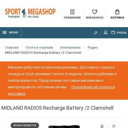
СРАВНЕНИЕ
ИЗБРАННОЕ
КОРЗИНА
МЕНЮ
РУБЛЬ
Главная
Охота и стрельба
Электроника
Радио
MIDLAND RADIOS Recharge Battery /2 Clamshell
Магазин работает в обычном режиме. Доставка с нашего
склада в США занимает около 6 недель. Оплата рублями и
любой валютой. Предлагаем поставки магазинам и
импортерам по оптовым ценам
Подробнее об оплате и
доставке
MIDLAND RADIOS Recharge Battery /2 Clamshell
ЗАКАНЧИВАЕТСЯ