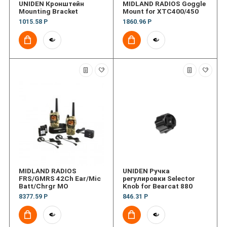
UNIDEN Кронштейн
MIDLAND RADIOS Goggle
Mounting Bracket
Mount for XTC400/450
1015.58 Р
1860.96 Р
MIDLAND RADIOS
UNIDEN Ручка
FRS/GMRS 42Ch Ear/Mic
регулировки Selector
Batt/Chrgr MO
Knob for Bearcat 880
8377.59 Р
846.31 Р