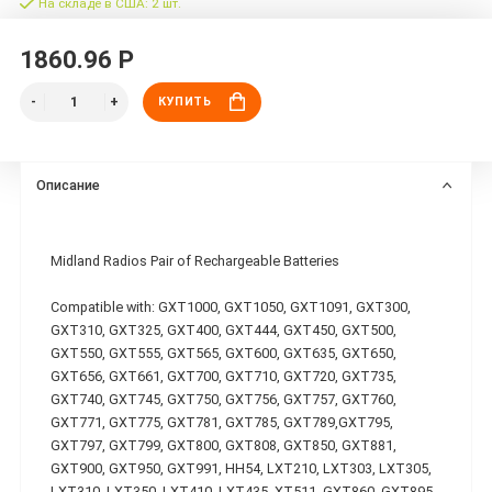
На складе в США: 2 шт.
1860.96 Р
КУПИТЬ
Описание
Midland Radios Pair of Rechargeable Batteries
Compatible with: GXT1000, GXT1050, GXT1091, GXT300,
GXT310, GXT325, GXT400, GXT444, GXT450, GXT500,
GXT550, GXT555, GXT565, GXT600, GXT635, GXT650,
GXT656, GXT661, GXT700, GXT710, GXT720, GXT735,
GXT740, GXT745, GXT750, GXT756, GXT757, GXT760,
GXT771, GXT775, GXT781, GXT785, GXT789,GXT795,
GXT797, GXT799, GXT800, GXT808, GXT850, GXT881,
GXT900, GXT950, GXT991, HH54, LXT210, LXT303, LXT305,
LXT310, LXT350, LXT410, LXT435, XT511, GXT860, GXT895