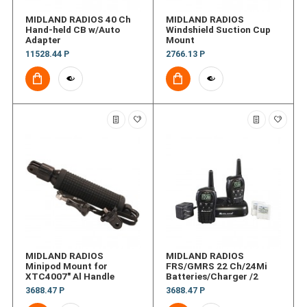
MIDLAND RADIOS 40 Ch
MIDLAND RADIOS
Hand-held CB w/Auto
Windshield Suction Cup
Adapter
Mount
11528.44 Р
2766.13 Р
MIDLAND RADIOS
MIDLAND RADIOS
Minipod Mount for
FRS/GMRS 22 Ch/24Mi
XTC4007" Al Handle
Batteries/Charger /2
3688.47 Р
3688.47 Р