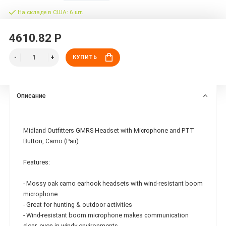
На складе в США: 6 шт.
4610.82 Р
КУПИТЬ
Описание
Midland Outfitters GMRS Headset with Microphone and PTT
Button, Camo (Pair)
Features:
- Mossy oak camo earhook headsets with wind-resistant boom
microphone
- Great for hunting & outdoor activities
- Wind-resistant boom microphone makes communication
clear, even in windy environments