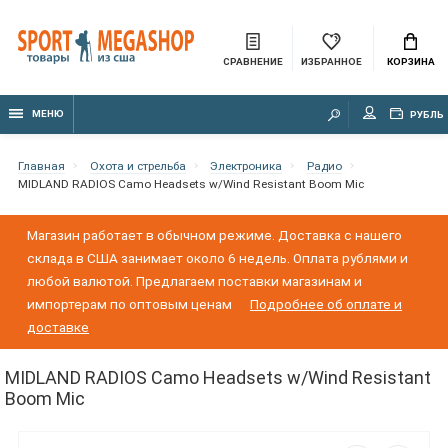
СРАВНЕНИЕ
ИЗБРАННОЕ
КОРЗИНА
МЕНЮ
РУБЛЬ
Главная
Охота и стрельба
Электроника
Радио
MIDLAND RADIOS Camo Headsets w/Wind Resistant Boom Mic
Магазин работает в обычном режиме. Доставка с нашего
склада в США занимает около 6 недель. Оплата рублями и
любой валютой. Предлагаем поставки магазинам и
импортерам по оптовым ценам
Подробнее об оплате и
доставке
MIDLAND RADIOS Camo Headsets w/Wind Resistant
Boom Mic