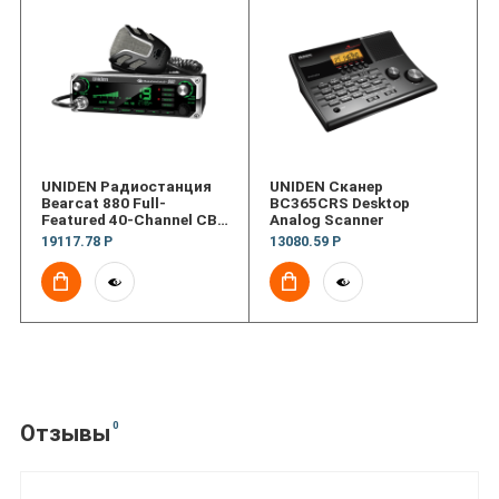
UNIDEN Радиостанция
UNIDEN Сканер
Bearcat 880 Full-
BC365CRS Desktop
Featured 40-Channel CB
Analog Scanner
Radio
19117.78 Р
13080.59 Р
0
Отзывы