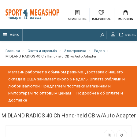
СРАВНЕНИЕ
ИЗБРАННОЕ
КОРЗИНА
МЕНЮ
РУБЛЬ
Главная
Охота и стрельба
Электроника
Радио
MIDLAND RADIOS 40 Ch Hand-held CB w/Auto Adapter
Магазин работает в обычном режиме. Доставка с нашего
склада в США занимает около 6 недель. Оплата рублями и
любой валютой. Предлагаем поставки магазинам и
импортерам по оптовым ценам
Подробнее об оплате и
доставке
MIDLAND RADIOS 40 Ch Hand-held CB w/Auto Adapter