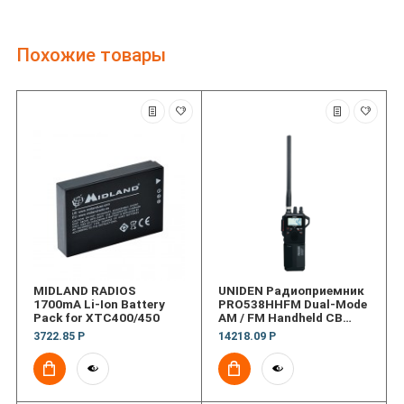
Похожие товары
MIDLAND RADIOS
UNIDEN Радиоприемник
1700mA Li-Ion Battery
PRO538HHFM Dual-Mode
Pack for XTC400/450
AM / FM Handheld CB
Radio
3722.85 Р
14218.09 Р