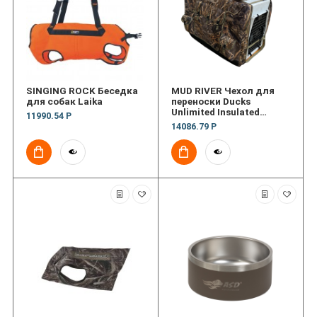
SINGING ROCK Беседка
MUD RIVER Чехол для
для собак Laika
переноски Ducks
Unlimited Insulated
11990.54 Р
Kennel Cover
14086.79 Р