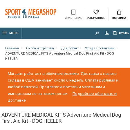
СРАВНЕНИЕ
ИЗБРАННОЕ
КОРЗИНА
МЕНЮ
РУБЛЬ
Главная
Охота и стрельба
Для собак
Уход за собаками
ADVENTURE MEDICAL KITS Adventure Medical Dog First Aid Kit - DOG
HEELER
Магазин работает в обычном режиме. Доставка с нашего
склада в США занимает около 6 недель. Оплата рублями и
любой валютой. Предлагаем поставки магазинам и
импортерам по оптовым ценам
Подробнее об оплате и
доставке
ADVENTURE MEDICAL KITS Adventure Medical Dog
First Aid Kit - DOG HEELER