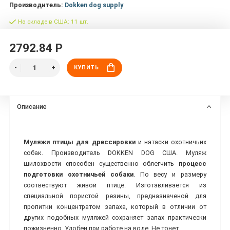
Производитель:
Dokken dog supply
На складе в США: 11 шт.
2792.84 Р
КУПИТЬ
Описание
Муляжи птицы для дрессировки
и натаски охотничьих
собак. Производитель DOKKEN DOG США.
Муляж
шилохвости способен существенно облегчить
процесс
подготовки охотничьей собаки
.
По весу и размеру
соотвествуют живой птице.
Изготавливается из
специальной пористой резины, предназначеной для
пропитки концентратом запаха, который в отличии от
других подобных муляжей сохраняет запах практически
пожизненно. Удобен при работе на воде. Не тонет
.