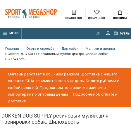
СРАВНЕНИЕ
ИЗБРАННОЕ
КОРЗИНА
МЕНЮ
РУБЛЬ
Главная
Охота и стрельба
Для собак
Муляжи и апорты
DOKKEN DOG SUPPLY резиновый муляж для тренировки собак.
Шилохвость
Магазин работает в обычном режиме. Доставка с нашего
склада в США занимает около 6 недель. Оплата рублями и
любой валютой. Предлагаем поставки магазинам и
импортерам по оптовым ценам
Подробнее об оплате и
доставке
DOKKEN DOG SUPPLY резиновый муляж для
тренировки собак. Шилохвость