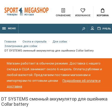
СРАВНЕНИЕ
ИЗБРАННОЕ
КОРЗИНА
МЕНЮ
РУБЛЬ
Главная
Охота и стрельба
Для собак
Электроника для собак
DT SYSTEMS сменный аккумулятор для ошейника Collar battery
Магазин работает в обычном режиме. Доставка с нашего
склада в США занимает около 6 недель. Оплата рублями и
любой валютой. Предлагаем поставки магазинам и
импортерам по оптовым ценам
Подробнее об оплате и
доставке
DT SYSTEMS сменный аккумулятор для ошейника
Collar battery