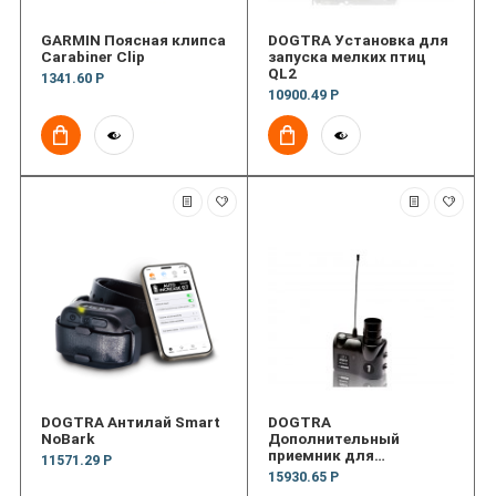
GARMIN Поясная клипса
DOGTRA Установка для
Carabiner Clip
запуска мелких птиц
QL2
1341.60 Р
10900.49 Р
DOGTRA Антилай Smart
DOGTRA
NoBark
Дополнительный
приемник для
11571.29 Р
установок запуска птиц
15930.65 Р
RR Deluxe Additional