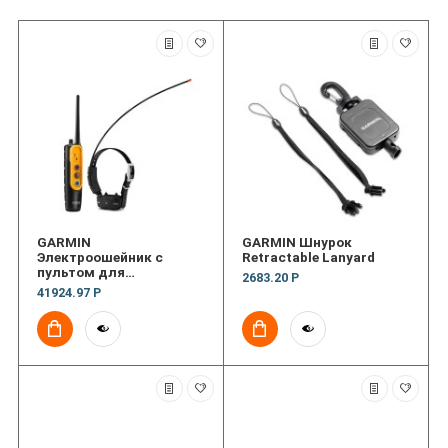
GARMIN
GARMIN Шнурок
Электроошейник с
Retractable Lanyard
пультом для
2683.20 Р
тренировки собак PRO
41924.97 Р
Trashbreaker™