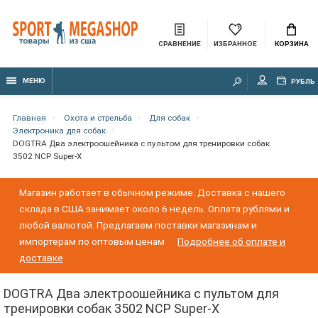
СРАВНЕНИЕ
ИЗБРАННОЕ
КОРЗИНА
МЕНЮ
РУБЛЬ
Главная
Охота и стрельба
Для собак
Электроника для собак
DOGTRA Два электроошейника с пультом для тренировки собак
3502 NCP Super-X
Магазин работает в обычном режиме. Доставка с нашего
склада в США занимает около 6 недель. Оплата рублями и
любой валютой. Предлагаем поставки магазинам и
импортерам по оптовым ценам
Подробнее об оплате и
доставке
DOGTRA Два электроошейника с пультом для
тренировки собак 3502 NCP Super-X