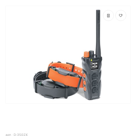
арт.: D-3502X