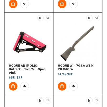
HOGUE AR15 OMC
HOGUE Win 70 SA WSM
Buttstk - Com/Mil-Spec
PB GilGrn
Pink
14752.98 Р
6451.83 Р