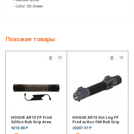
- Color: OD Green
Похожие товары
HOGUE AR15 FF Frnd
HOGUE AR15 Ext Lng FF
GilGrn Rub Grip Area
Frnd w/Acc OM Rub Grip
9218.88 Р
20287.07 Р