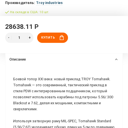
Производитель:
Troy industries
На складе в США: 10 шт.
28638.11 Р
КУПИТЬ
Описание
Боевой топор XXI века: новый приклад TROY Tomahawk.
Tomahawk — это современный, тактический приклад в
стиле PDW с интегрированным подщечником, который
позволяет использовать карабины под патроны 5.56/.300
Blackout и 7.62, делая их мощными, компактными и
сверхлегкими.
Используя затворную раму MIL-SPEC, Tomahawk Standard
(5.56/7.62) укорачивает общую длину на 5 см по сравнению