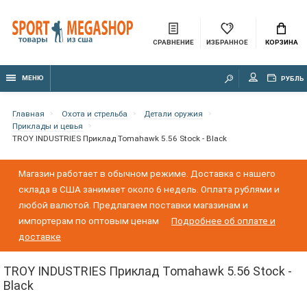
СРАВНЕНИЕ
ИЗБРАННОЕ
КОРЗИНА
МЕНЮ
РУБЛЬ
Главная
Охота и стрельба
Детали оружия
Приклады и цевья
TROY INDUSTRIES Приклад Tomahawk 5.56 Stock - Black
Магазин работает в обычном режиме. Доставка с нашего
склада в США занимает около 6 недель. Оплата рублями и
любой валютой. Предлагаем поставки магазинам и
импортерам по оптовым ценам
Подробнее об оплате и
доставке
TROY INDUSTRIES Приклад Tomahawk 5.56 Stock -
Black