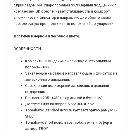
с прикладом M4. Ударопрочный полимерный подщечник с
креплением QD обеспечивает стабильность и комфорт;
алюминиевый фиксатор и направляющие обеспечивают
превосходную прочность и пять положений регулировки.
Доступен в черном и песочном цвете.
ОСОБЕННОСТИ:
Компактный выдвижной приклад с несколькими
положениями.
Закаленные на станке направляющие и фиксатор из
авиационного алюминия.
Сверхлегкий полимерный затыльник и цельный
подщечник.
Вес всего 295 г (480 г с пружиной и буфером).
Доступен для калибров 5.56/.300 и 7.62.
Tomahawk Standard использует затворную раму MIL-
SPEC.
Tomahawk Short использует собственный буфер и
затвор TROY.