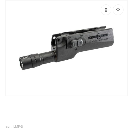
арт.: LMF-B