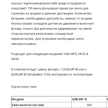
хорошо зарекомендовала себя среди сотрудников
спецслужб. TIR-линза фокусирует яркий луч света для
стрельбы на средних и дальних дистанциях. Количество
батареек, необходимых для работы, зависит от модели.
Кнопка справа оснащена датчиком давления и включает
фонарь только при длительном удерживании. На левой
стороне корпуса расположен стандартный
переключатель. Для установки необходимо снять
заводское цевье.
Подходит для следующих моделей: H&K MP5, HK53 &
HK94.
В комплекте идут: цевье, фонарь, 1 (328LMF-B) или 2
(628LMF-B) батарейки 123А, инструкция по эксплуатации.
Характеристики:
Модель
328LMF-B
Световой поток (лм)
500