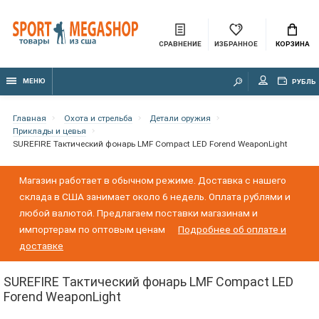
СРАВНЕНИЕ
ИЗБРАННОЕ
КОРЗИНА
МЕНЮ
РУБЛЬ
Главная
Охота и стрельба
Детали оружия
Приклады и цевья
SUREFIRE Тактический фонарь LMF Compact LED Forend WeaponLight
Магазин работает в обычном режиме. Доставка с нашего
склада в США занимает около 6 недель. Оплата рублями и
любой валютой. Предлагаем поставки магазинам и
импортерам по оптовым ценам
Подробнее об оплате и
доставке
SUREFIRE Тактический фонарь LMF Compact LED
Forend WeaponLight