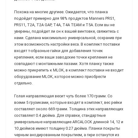
Похожа на многие другиее. Ожидается, что планка
подойдет примерно для 98% продуктов Manners PRS1,
PRS11, T2A, T2A GAP, T4A, T4A TEAM и T5A. Если вы не
уверены, подойдет ли он к вашей винтовке, свяжитесь с
нами. Сделана максимально универсальной, сохранив при
этом возможность настройки веса. В комплект поставки
входят т-образные гайки для добавления точек
крепления, если ваши заводские точки крепления не
совпадают с монтажными пазами. Хотя планку также
можно прикрепить к MLOK, в комплект поставки не входит
оборудование MLOK, которое можно приобрести
отдельно.
Голая направляющая весит чуть более 170 грамм. Со
всеми 5 грузиками, которые входят в комплект, вес рейки
составляет около 669 грамм. Толщина этих направляющих
составляет 0.4 дюйма. Для справки, стандартные
универсальные направляющие ARCALOCK длинной 14, 12 и
10 дюймов имеют толщину 0.27 дюйма. Планки покрыты
черным анодированным покрытием, а гири останутся из