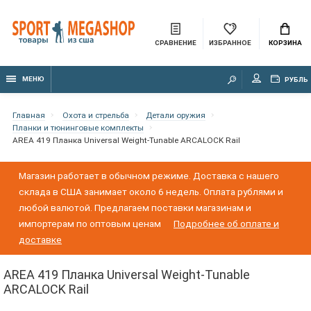
СРАВНЕНИЕ
ИЗБРАННОЕ
КОРЗИНА
МЕНЮ
РУБЛЬ
Главная
Охота и стрельба
Детали оружия
Планки и тюнинговые комплекты
AREA 419 Планка Universal Weight-Tunable ARCALOCK Rail
Магазин работает в обычном режиме. Доставка с нашего
склада в США занимает около 6 недель. Оплата рублями и
любой валютой. Предлагаем поставки магазинам и
импортерам по оптовым ценам
Подробнее об оплате и
доставке
AREA 419 Планка Universal Weight-Tunable
ARCALOCK Rail