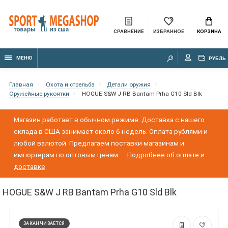
СРАВНЕНИЕ
ИЗБРАННОЕ
КОРЗИНА
МЕНЮ
РУБЛЬ
Главная
Охота и стрельба
Детали оружия
Оружейные рукоятки
HOGUE S&W J RB Bantam Prha G10 Sld Blk
Магазин работает в обычном режиме. Доставка с нашего
склада в США занимает около 6 недель. Оплата рублями и
любой валютой. Предлагаем поставки магазинам и
импортерам по оптовым ценам
Подробнее об оплате и
доставке
HOGUE S&W J RB Bantam Prha G10 Sld Blk
ЗАКАНЧИВАЕТСЯ