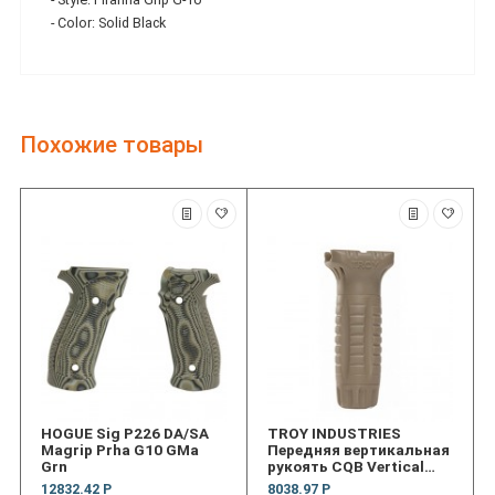
- Color: Solid Black
Похожие товары
HOGUE Sig P226 DA/SA
TROY INDUSTRIES
Magrip Prha G10 GMa
Передняя вертикальная
Grn
рукоять CQB Vertical
Grip Aluminum
12832.42 Р
8038.97 Р